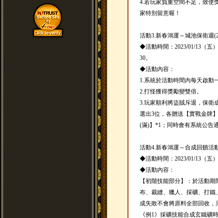
4.若玩家負重空間不足，致
家特別留意喔！
活動3.新春鴻運～城池保衛週(20230
◆活動時間：2023/01/13（五）
30。
◆活動內容：
1.系統於活動時間內每天啟動
2.打怪獲得獎勵變雙倍。
3.玩家順利將盜賊斥退，保
選出3位，各贈送【實戰金牌】
(滿)】*1；同時會有系統公告
活動4.新春鴻運～合成回饋活動(2023
◆活動時間：2023/01/13（五
◆活動內容：
【初階技能部分】：於活動期
布、裁縫、獵人、採礦、打鐵
成失敗不會將原料全部回收，只
《例1》採礦技能合成玄鐵礦