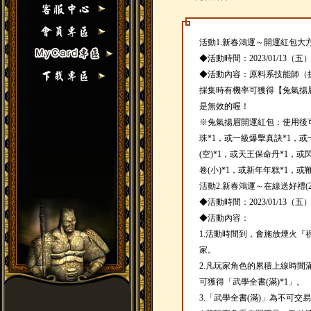
活動1.新春鴻運～開運紅包大方送(20
◆活動時間：2023/01/13（五
◆活動內容：原料系技能師（
採集時有機率可獲得【兔氣揚
是無效的喔！
※兔氣揚眉開運紅包：使用後可
珠*1，或一級爆擊真訣*1，
(空)*1，或天王保命丹*1，
卷(小)*1，或新年年糕*1，或
活動2.新春鴻運～在線送好禮(20230
◆活動時間：2023/01/13（五）
◆活動內容：
1.活動時間到，會施放煙火『
家。
2.凡玩家角色的累積上線時間
可獲得「武學全書(滿)*1」。
3.「武學全書(滿)」為不可交