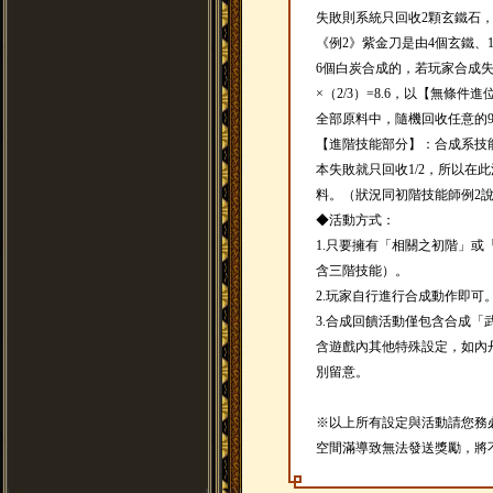
失敗則系統只回收2顆玄鐵石
《例2》紫金刀是由4個玄鐵、
6個白炭合成的，若玩家合成失
×（2/3）=8.6，以【無條
全部原料中，隨機回收任意的
【進階技能部分】：合成系技
本失敗就只回收1/2，所以在此
料。（狀況同初階技能師例2
◆活動方式：
1.只要擁有「相關之初階」
含三階技能）。
2.玩家自行進行合成動作即可
3.合成回饋活動僅包含合成
含遊戲內其他特殊設定，如內
別留意。
※以上所有設定與活動請您務
空間滿導致無法發送獎勵，將