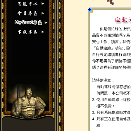
你是個忙碌的上班族
品質不良而煩惱嗎？為
安心工作、讀書，我們
『自動連線』功能，除
自行設定繼續進行遊戲
你不用再為了網路不穩
嗎？這裡有詳細的教學
請特別注意：
1.
自動連線將儲存您的
何問題，本公司概不
2.
使用自動連線上線後
概不負責！
3.
只有系統斷線時才會
4.
只有正在使用自修及
線！