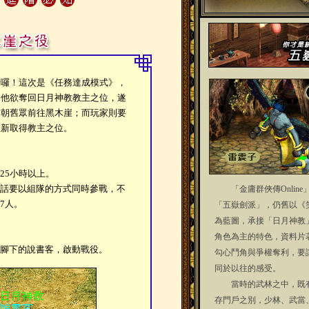
！這次是《任務達成模式》，
，他欲奪回日月神教教主之位，遂
前朝舊眾前往黑木崖；而玩家則要
重新取得教主之位。
25小時以上。
話要以組隊的方式同時參戰，不
「金庸群俠傳Online
7人。
「五嶽劍派」，仍舊以《
為藍圖，承接「日月神教
角色為主的特色，資料片
腳下的說書客，啟動戰役。
勾心鬥角與爭權奪利，要
同於以往的感受。
當時的武林之中，既有
存門戶之別，少林、武當