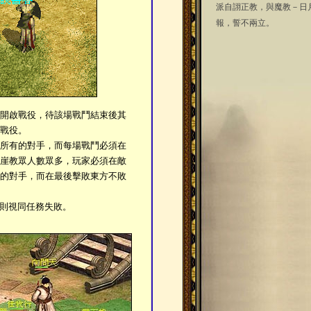
派自詡正教，與魔教－日
報，誓不兩立。
開啟戰役，待該場戰鬥結束後其
戰役。
所有的對手，而每場戰鬥必須在
崖教眾人數眾多，玩家必須在敵
的對手，而在最後擊敗東方不敗
時則視同任務失敗。