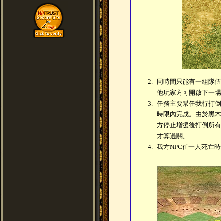
2.
同時間只能有一組隊伍
他玩家方可開啟下一場
3.
任務主要幫任我行打倒
時限內完成。由於黑木
方停止增援後打倒所有
才算過關。
4.
我方NPC任一人死亡