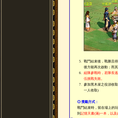
5.
戰鬥結束後，戰勝且得
後方能再次啟動；而其
6.
組隊參戰時，若隊長逃
伍挑戰失敗。
7.
參加黑木崖之役須收取報
一人收取)
◎ 獎勵方式：
戰鬥結束時，留在場上的
到
記憶天書(滿)一本，以及由