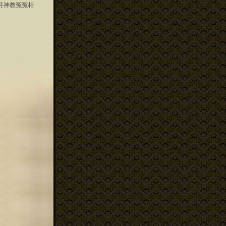
月神教冤冤相