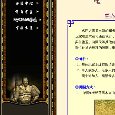
名門之戰又出新的關卡囉
玩家在黑木崖巧遇任我行
與任盈盈、向問天等其他
幫忙他通過種種的難關，
◎ 條件：
1.
每位玩家上線時數須達
2.
單人或多人。若多人的
能中途加入。組隊最多
◎ 闖關方式：
1.
由帶隊者點選黑木崖山