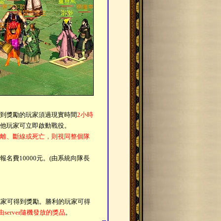
到獎勵的玩家須過現實時間
2小時
他玩家可立即啟動戰役。
離、斷線或死亡，則視同整個隊
名費10000元。(由系統向隊長
玩家可得到獎勵。勝利的玩家可得
server隨機發放的獎品
。