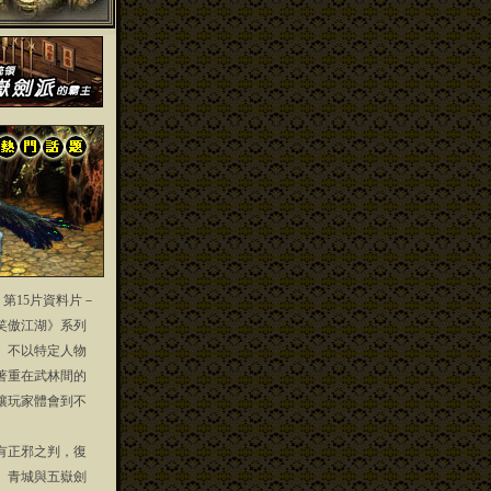
」第15片資料片－
笑傲江湖》系列
」不以特定人物
著重在武林間的
讓玩家體會到不
正邪之判，復
、青城與五嶽劍