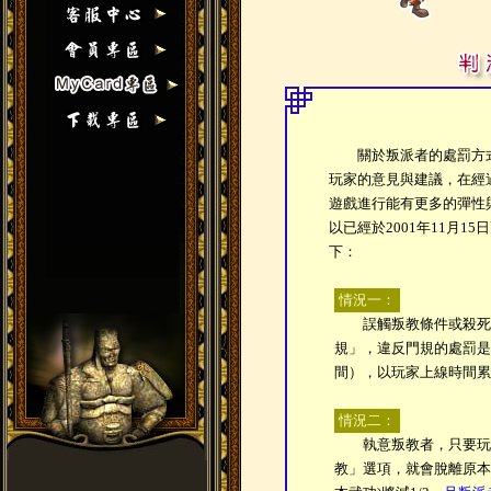
關於叛派者的處罰方式
玩家的意見與建議，在經
遊戲進行能有更多的彈性
以已經於2001年11月1
下：
情況一：
誤觸叛教條件或殺死同
規」，違反門規的處罰是
間），以玩家上線時間累
情況二：
執意叛教者，只要玩家
教」選項，就會脫離原本