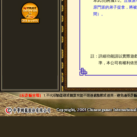
本武功)將減1/2。
且叛派
原門派的弟子捉拿，將被
間）。
註：詳細功能請以實際遊
準，本公司有權利依