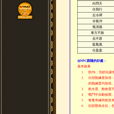
向問天
任我行
左冷禪
令狐沖
風清揚
東方不敗
岳不群
藍鳳凰
任盈盈
◎
NPC跟隨的好處：
基本效果
1.
防PK：別的玩家
2.
出招熟練度加倍
的熟練度均加倍
3.
飲水度、飽食度
4.
戰鬥中自動撿寶
5.
每隻奇緣時效皆為
6.
抗狀態為全抗，