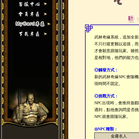
武林奇緣系統，追加全新
不只行蹤更難以追摸，而
才會願意跟隨玩家。雖然
是相對地，他們的能力也
◎觸發方式：
新的武林奇緣NPC會隨
現時間不固定。
◎
挑戰方式：
NPC出現時，會推持遊
遇到，點他會詢問是否挑
NPC就會跟隨玩家。
◎
NPC種類：
金庸名人