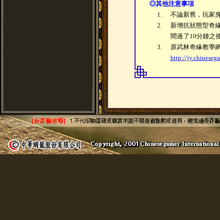
◎
其他注意事項
1.
不論新舊，玩家
2.
新增抗狀態型奇
間過了10分鐘之
3.
原武林奇緣教學
http://jy.chineseg