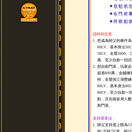
請特別注意：
1.
想成為師父的條件為
60LV、基本身法50
50LV、名聲2000
萬、至少自創一招武
2.
想自創門派，玩家必
超過800萬，金錢擁
時，名聲與江湖歷練
80LV、基本身法80
80LV，至少自創一
點，且在線徒弟人數
創門派。
支持度算法：
1.
師父支持度上限為1
的“子時”計算，師