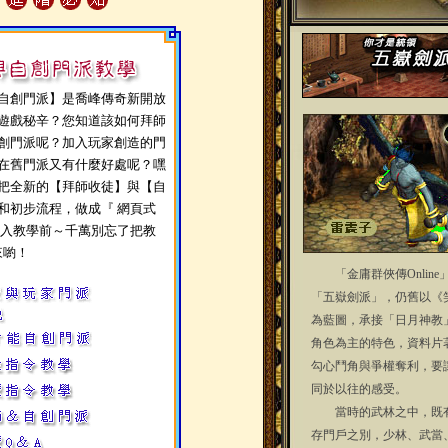
創門派】是喬峰傳奇新開放
遊戲秘辛？您知道該如何拜師
創門派呢？加入玩家創造的門
在舊門派又有什麼好處呢？嘿
把全新的【拜師收徒】與【自
和初步流程，做成『 網頁式
進入教學前～千萬別忘了把教
來喲！
「金庸群俠傳Online
「五嶽劍派」，仍舊以《
為藍圖，承接「日月神教
角色為主的特色，資料片
勾心鬥角與爭權奪利，要
同於以往的感受。
當時的武林之中，既有
存門戶之別，少林、武當