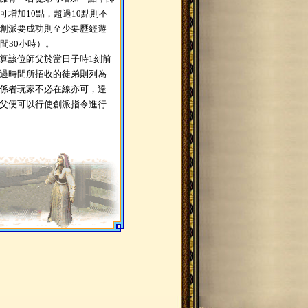
可增加10點，超過10點則不
創派要成功則至少要歷經遊
間30小時）。
算該位師父於當日子時1刻前
過時間所招收的徒弟則列為
係者玩家不必在線亦可，達
父便可以行使創派指令進行