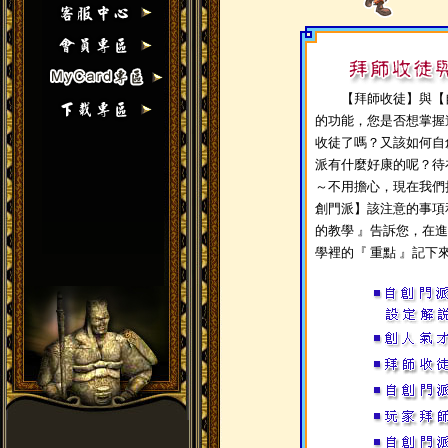
【拜師收徒】與【自
的功能，您是否想掌握
收徒了嗎？又該如何自
派有什麼好康的呢？待
～不用擔心，現在我們
創門派】該注意的事項
的教學 』告訴您，在
學裡的『 重點 』記下