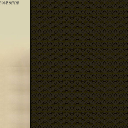
月神教冤冤相