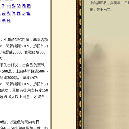
派自詡正教，與魔教－日
報，誓不兩立。
，不屬於NPC門派，基本內功
LV、閃躲縱躍50LV、拆招卸力
、江湖歷練2000、實戰經驗500
功。
須先當師父，當自己的實戰
有500萬，上線時間超過500小
到達3000點，基本內功
LV、閃躲縱躍80LV、拆招卸力
招武功，且擁有徒弟支持度150
超過10人以上同意，才能自
50點，以遊戲時間內每日
父擁有一名徒弟可增加一點，師