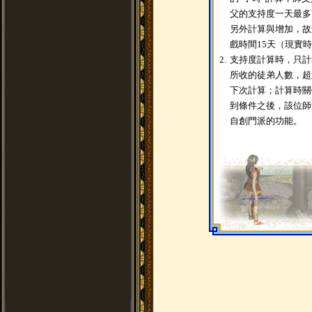
父的支持度一天最多
另外計算與增加，故
戲時間15天（現實時
2.
支持度計算時，只計
所收的徒弟人數，超
下次計算；計算時關
到條件之後，該位師
自創門派的功能。