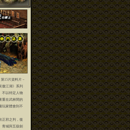
」第15片資料片－
笑傲江湖》系列
」不以特定人物
著重在武林間的
讓玩家體會到不
正邪之判，復
、青城與五嶽劍