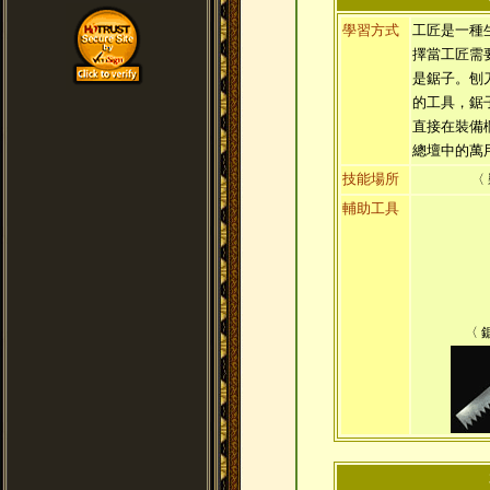
學習方式
工匠是一種
擇當工匠需
是鋸子。刨
的工具，鋸
直接在裝備
總壇中的萬
技能場所
〈
輔助工具
〈 