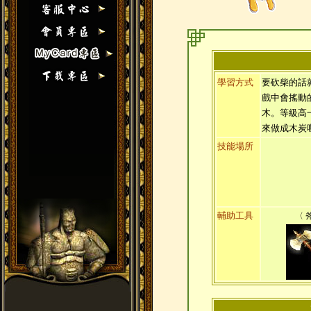
學習方式
要砍柴的話
戲中會搖動
木。等級高
來做成木炭
技能場所
輔助工具
〈 