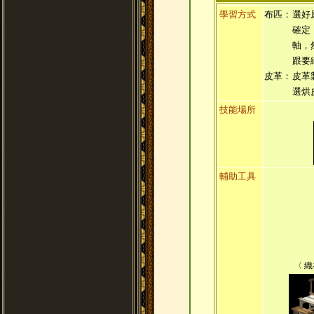
學習方式
布匹：
選好
確定
軸，
跟要
皮革：
皮革
選烘
技能場所
輔助工具
〈 織