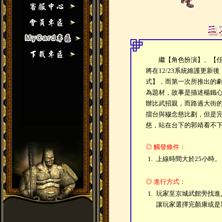
繼【角色扮演】、【任
將在12/23系統維護更新
式】，而第一次所推出的劇
為題材，故事是描述楊鐵
辦比武招親，而路過大街
擂台與穆念慈比劃，但是
慈，站在台下的郭靖看不
◎ 觸發條件：
1.
上線時間大於25小時。
◎ 進行方式：
1.
玩家至京城武館旁找進
讓玩家選擇完顏康或是