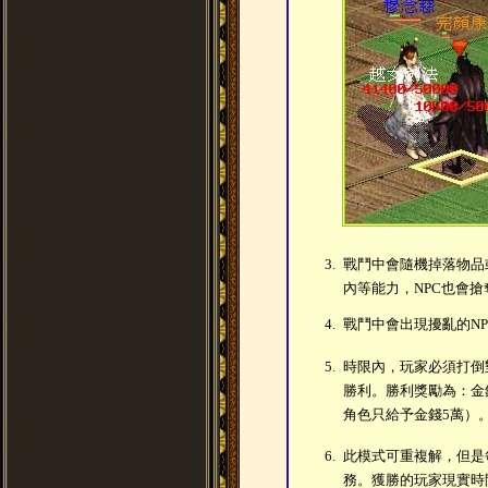
3.
戰鬥中會隨機掉落物品
內等能力，NPC也會搶
4.
戰鬥中會出現擾亂的N
5.
時限內，玩家必須打倒
勝利。勝利獎勵為：金錢
角色只給予金錢5萬）
6.
此模式可重複解，但是
務。獲勝的玩家現實時