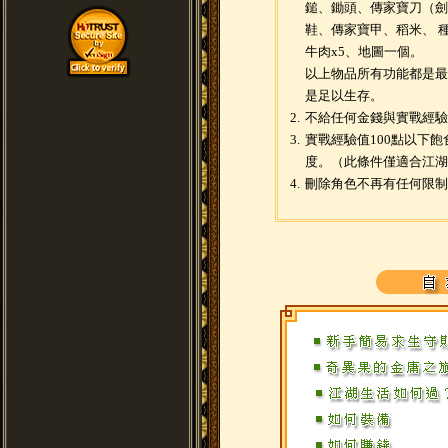
鎚、鋤頭、傳家寶刀（劍
鞋、傳家寶甲、稻米、 種
牛肉x5、地圖一個。
以上物品所有功能都是最
是足以生存。
2.
不給任何金錢與實戰經驗
3.
實戰經驗值100點以下
度。（此條件僅適合江湖
4.
刪除角色不再有任何限制