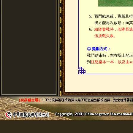
5.
戰鬥結束後，戰勝且得
後方能再次啟動；而其
6.
組隊參戰時，若隊長逃
伍挑戰失敗。
◎ 獎勵方式：
戰鬥結束時，留在場上的
到
狂怒樂本一本，以及由se