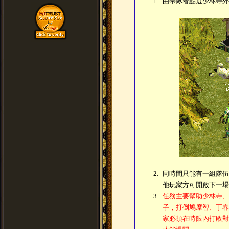
1.
由帶隊者點選少林寺外
2.
同時間只能有一組隊伍
他玩家方可開啟下一場
3.
任務主要幫助少林寺、
子，打倒鳩摩智、丁春
家必須在時限內打敗對