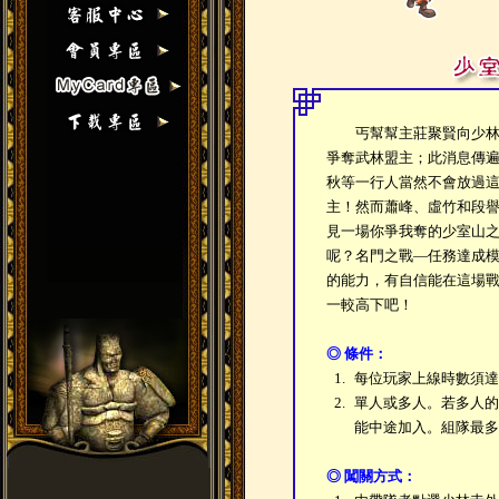
丐幫幫主莊聚賢向少林寺
爭奪武林盟主；此消息傳
秋等一行人當然不會放過
主！然而蕭峰、虛竹和段
見一場你爭我奪的少室山
呢？名門之戰—任務達成
的能力，有自信能在這場
一較高下吧！
◎ 條件：
1.
每位玩家上線時數須達
2.
單人或多人。若多人的
能中途加入。組隊最多
◎ 闖關方式：