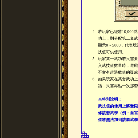
4.
若玩家已經將10,000
功上，則分配第二套武
顯示0～5000，代表玩
技值可供使用。
5.
玩家某一武功若只需要
入武技值數量時，遊戲
不會有超過數值的疑慮
6.
如果玩家在某套武功上
話，只需再點一次那套
※特別說明：
武技值的使用上將受限
修該套武學（例：自宮
值將無法加到該套武學