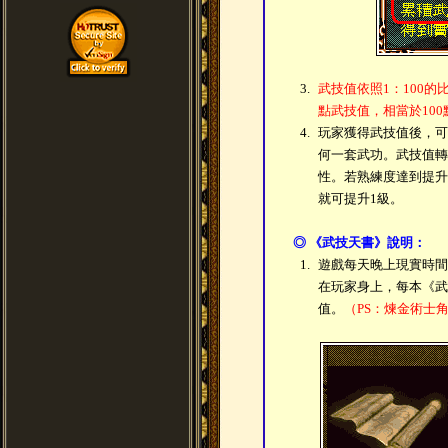
3.
武技值依照1：100的
點武技值，相當於10
4.
玩家獲得武技值後，可
何一套武功。武技值轉
性。若熟練度達到提升
就可提升1級。
◎ 《武技天書》說明：
1.
遊戲每天晚上現實時間
在玩家身上，每本《武技
值。
（PS：煉金術士