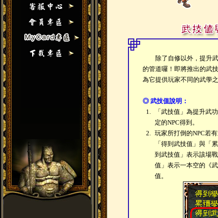
除了自修以外，提升武功
的管道囉！即將推出的武
為它提供玩家不同的武學
◎ 武技值說明：
1.
「武技值」為提升武功
定的NPC得到。
2.
玩家所打倒的NPC若
「得到武技值」與「累
到武技值」表示該場戰
值」表示一本空的《武
值。