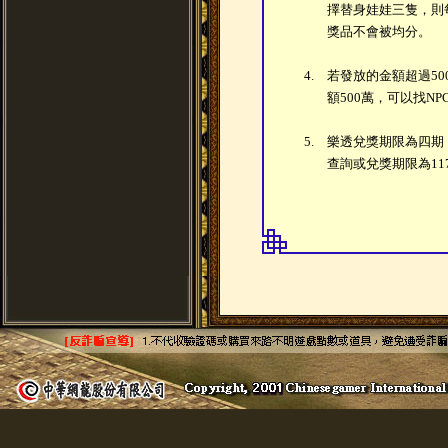
擇替身娃娃三隻，則
獎品不會被均分。
4.
若發放的金額超過5
額500萬，可以找NP
5.
樂透兌獎期限為四期
查詢或兌獎期限為1