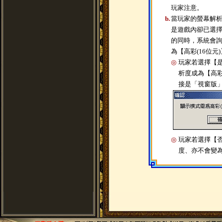
玩家注意。
b.
當玩家的螢幕解析
是遊戲內卻已選
的同時，系統會
為【高彩(16位元
◎
玩家若選擇【
析度成為【高彩
接是「視窗版」
◎
玩家若選擇【
度、亦不會變