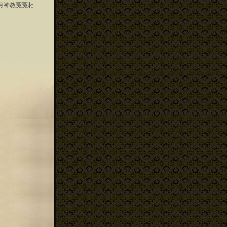
月神教冤冤相