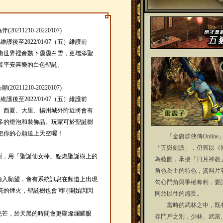
211210-20220107)
）維護後至2022/01/07（五）維護前
庸世界裡會飄下靄靄白雪，更增添聖
接平安喜樂的白色聖誕。
211210-20220107)
）維護後至2022/01/07（五）維護前
、西夏、大里、揚州城外附近將會有
多的燈泡和裝飾品。玩家可於聖誕樹
把你的心願送上天空喔！
「金庸群俠傳Online
「五嶽劍派」，仍舊以《
誕樹，用「聖誕仙女棒」點燃聖誕樹上的
為藍圖，承接「日月神教
角色為主的特色，資料片
以輸入願望，會有系統訊息在頻道上出現
勾心鬥角與爭權奪利，要
亮的煙火，聖誕樹也會同時開始閃閃
同於以往的感受。
當時的武林之中，既有
光芒，於天黑的時間會更顯燦爛耀眼
存門戶之別，少林、武當