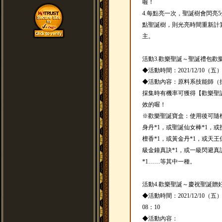
喔！
4.每點亮一次，聖誕樹會閃亮
點聖誕樹，則光亮時間重新計
主。
活動3.歡樂聖誕～聖誕禮包歡樂送(20
◆活動時間：2021/12/10（五
◆活動內容：原料系技能師（
採集時有機率可獲得【歡樂聖
效的喔！
※歡樂聖誕寶盒：使用後可隨
身丹*1，或聖誕仙女棒*1，或
檀香*1，或黃金丹*1，或天王
級金鐘真訣*1，或一級閃避真
*1……等其中一種。
活動4.歡樂聖誕～慶祝聖誕贈好禮(20
◆活動時間：2021/12/10（五
08：10
◆活動內容：