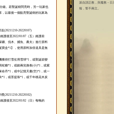
派自詡正教，與魔教－日
5分鐘。若聖誕樹閃亮時，另一玩家也
報，誓不兩立。
算，以最後一個點亮聖誕樹的玩家為
211210-20220107)
）維護後至2022/01/07（五）維護前
採礦、伐木、捕魚、農夫）進行原料
誕寶盒*1】，使用原料加倍道具是無
機獲得打雪仗用雪球*1，或聖誕節變
拐杖糖*1，或銀兩兌換卷(小)*1，或紫
保命丹*1，或中記憶天書(空)*1，或一
訣*1，或菩提珠*1，或千年桃花木炭
211210-20220102)
）維護後至2022/01/02（日）每晚的