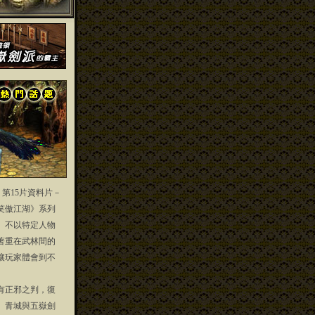
」第15片資料片－
笑傲江湖》系列
」不以特定人物
著重在武林間的
讓玩家體會到不
正邪之判，復
、青城與五嶽劍