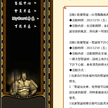
活動1.歡樂聖誕～白雪飄飄相為伴(20
◆活動時間：2021/12/10（五
◆活動內容：在活動期間，金
誕佳節的氣息，與玩家一同迎
活動2.歡樂聖誕～聖誕樹下許心願(20
◆活動時間：2021/12/10（五
◆活動內容：活動期間在京城
一棵大型聖誕樹，該樹上有許
下許下心願，會有漂亮的煙火
◆活動方式：
1.玩家自行到各城外找到聖
燈光。
2.「聖誕仙女棒」使用後可
該玩家的願望，同時會施放光
發亮。
3.玩家聖誕樹整日都可以點亮