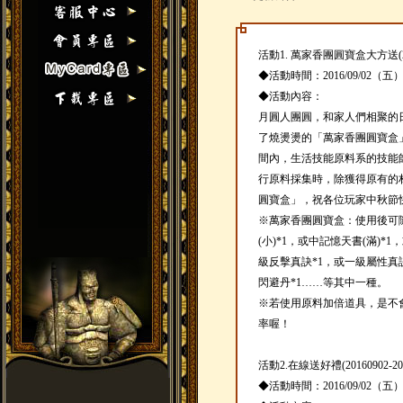
活動1. 萬家香團圓寶盒大方送(2016
◆活動時間：2016/09/02（五）
◆活動內容：
月圓人團圓，和家人們相聚的日
了燒燙燙的「萬家香團圓寶盒
間內，生活技能原料系的技能
行原料採集時，除獲得原有的
圓寶盒」，祝各位玩家中秋節
※萬家香團圓寶盒：使用後可
(小)*1，或中記憶天書(滿)*
級反擊真訣*1，或一級屬性真訣
閃避丹*1……等其中一種。
※若使用原料加倍道具，是不
率喔！
活動2.在線送好禮(20160902-201
◆活動時間：2016/09/02（五）