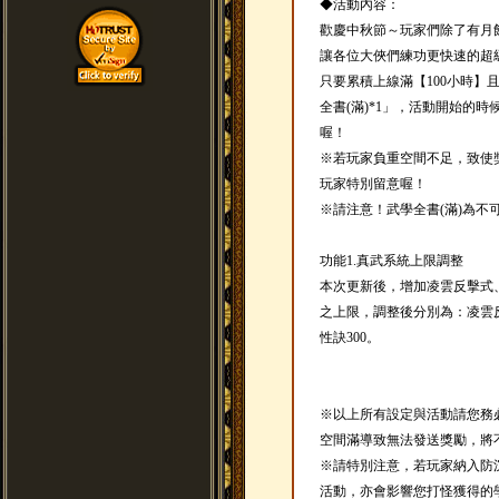
◆活動內容：
歡慶中秋節～玩家們除了有月餅
讓各位大俠們練功更快速的超級
只要累積上線滿【100小時】
全書(滿)*1」，活動開始的
喔！
※若玩家負重空間不足，致使
玩家特別留意喔！
※請注意！武學全書(滿)為不
功能1.真武系統上限調整
本次更新後，增加凌雲反擊式
之上限，調整後分別為：凌雲反
性訣300。
※以上所有設定與活動請您務
空間滿導致無法發送獎勵，將
※請特別注意，若玩家納入防
活動，亦會影響您打怪獲得的