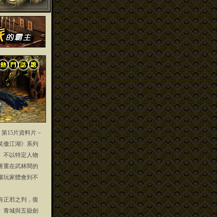
」第15片資料片－
笑傲江湖》系列
」不以特定人物
著重在武林間的
讓玩家體會到不
正邪之判，復
、青城與五嶽劍