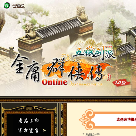
遠傳速博機
*
系統公告