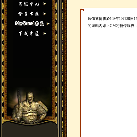
遠傳速博將於103年10月30日1
間遊戲內線上GM將暫停服務