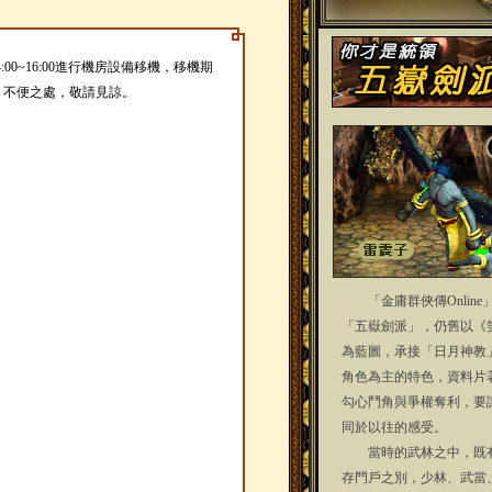
4:00~16:00進行機房設備移機，移機期
，不便之處，敬請見諒。
「金庸群俠傳Online
「五嶽劍派」，仍舊以《
為藍圖，承接「日月神教
角色為主的特色，資料片
勾心鬥角與爭權奪利，要
同於以往的感受。
當時的武林之中，既有
存門戶之別，少林、武當