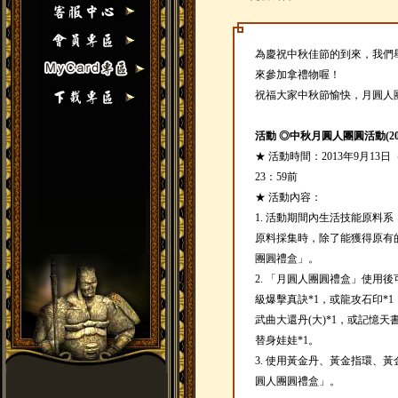
為慶祝中秋佳節的到來，我們
來參加拿禮物喔！
祝福大家中秋節愉快，月圓人
活動 ◎中秋月圓人團圓活動(201309
★ 活動時間：2013年9月13
23：59前
★ 活動內容：
1. 活動期間內生活技能原料
原料採集時，除了能獲得原有
團圓禮盒」。
2. 「月圓人團圓禮盒」使用
級爆擊真訣*1，或龍攻石印*1
武曲大還丹(大)*1，或記憶天書
替身娃娃*1。
3. 使用黃金丹、黃金指環、黃金
圓人團圓禮盒」。