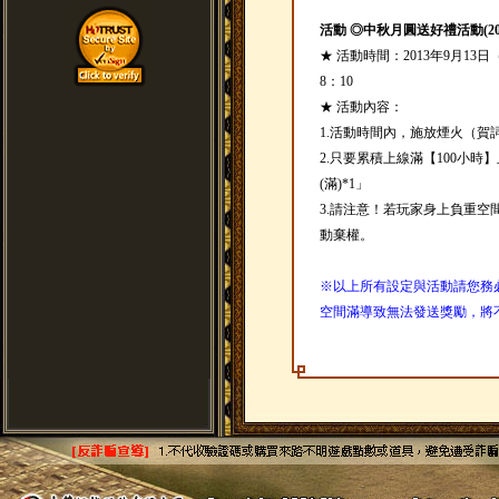
活動 ◎中秋月圓送好禮活動(201309
★ 活動時間：2013年9月13
8：10
★ 活動內容：
1.活動時間內，施放煙火（
2.只要累積上線滿【100小
(滿)*1」
3.請注意！若玩家身上負重
動棄權。
※以上所有設定與活動請您務
空間滿導致無法發送獎勵，將