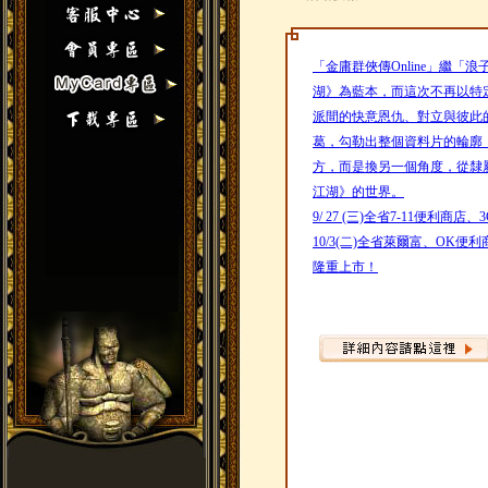
「金庸群俠傳Online」繼
湖》為藍本，而這次不再以特
派間的快意恩仇、對立與彼此
葛，勾勒出整個資料片的輪廓
方，而是換另一個角度，從隸
江湖》的世界。
9/ 27 (三)全省7-11便利商店
10/3(二)全省萊爾富、OK便利
隆重上市！