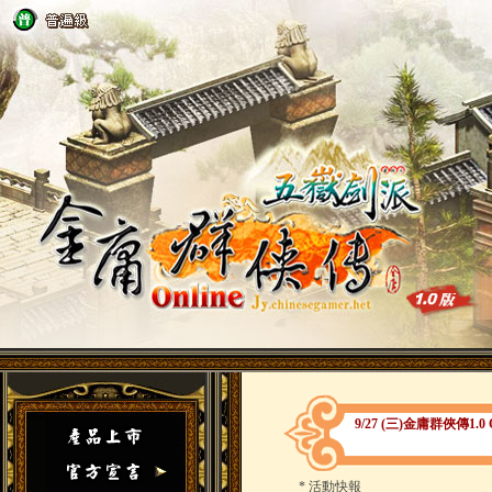
9/27 (三)金庸群俠傳1
*
活動快報