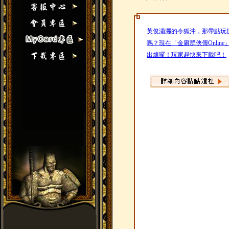
英俊瀟灑的令狐沖，那帶點玩
嗎？現在「金庸群俠傳Onli
出爐囉！玩家趕快來下載吧！