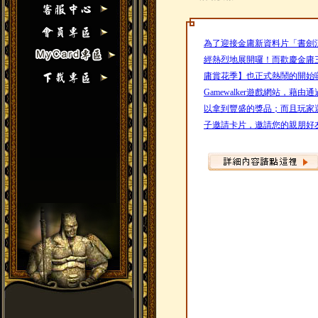
為了迎接金庸新資料片「書劍
經熱烈地展開囉！而歡慶金庸
庸賞花季】也正式熱鬧的開始
Gamewalker遊戲網站，
以拿到豐盛的獎品；而且玩家
子邀請卡片，邀請您的親朋好