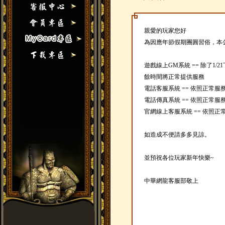
親愛的玩家您好
為因應年節假期團圓習俗，本
遊戲線上GM系統 == 除了1/
餘時間將正常提供服務
電話客服系統 == 依照正常
電話傳真系統 == 依照正常
官網線上客服系統 == 依照
如造成不便請多多見諒。
並預祝各位玩家新年快樂~
中華網龍客服部敬上