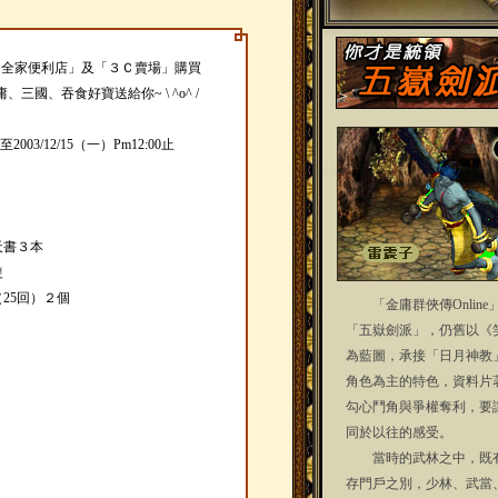
要到「全家便利店」及「３Ｃ賣場」購買
國、吞食好寶送給你~ \ ^o^ /
2003/12/15（一）Pm12:00止
天書３本
隻
（25回）２個
「金庸群俠傳Online
「五嶽劍派」，仍舊以《
為藍圖，承接「日月神教
角色為主的特色，資料片
勾心鬥角與爭權奪利，要
同於以往的感受。
當時的武林之中，既有
存門戶之別，少林、武當