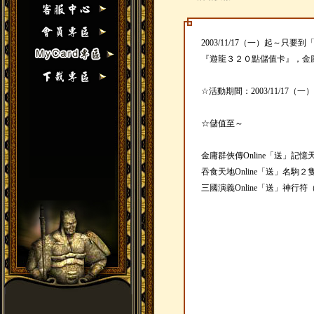
2003/11/17（一）起～只
『遊龍３２０點儲值卡』，金庸、三
☆活動期間：2003/11/17（一）至
☆儲值至～
金庸群俠傳Online「送」記憶
吞食天地Online「送」名駒２
三國演義Online「送」神行符