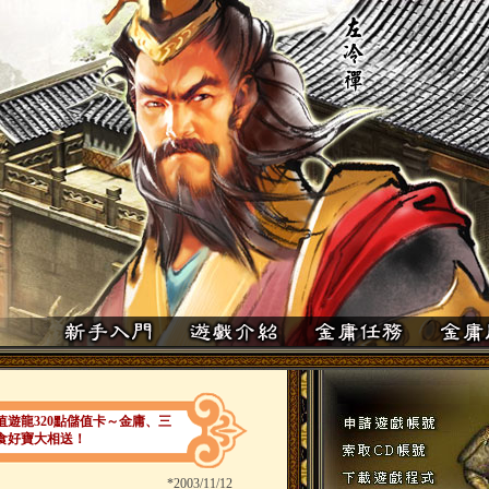
）起儲值遊龍320點儲值卡～金庸、三
食好寶大相送！
*
2003/11/12