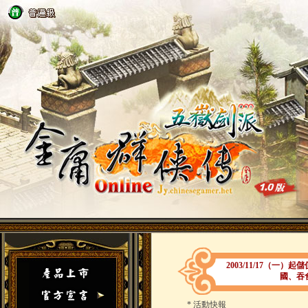
2003/11/17（一
國、吞
*
活動快報