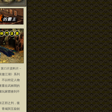
」第15片資料片－
笑傲江湖》系列
」不以特定人物
著重在武林間的
讓玩家體會到不
正邪之判，復
、青城與五嶽劍