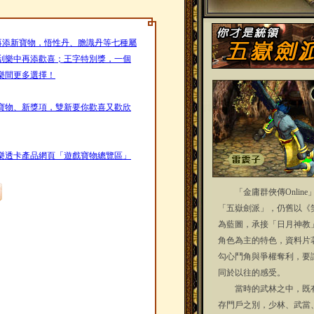
透卡再添新寶物，悟性丹、膽識丹等七種屬
刮樂中再添歡喜；王字特別獎，一個
樂間更多選擇！
寶物、新獎項，雙新要你歡喜又歡欣
樂透卡產品網頁「遊戲寶物總覽區」
「金庸群俠傳Online
「五嶽劍派」，仍舊以《
為藍圖，承接「日月神教
角色為主的特色，資料片
勾心鬥角與爭權奪利，要
同於以往的感受。
當時的武林之中，既有
存門戶之別，少林、武當