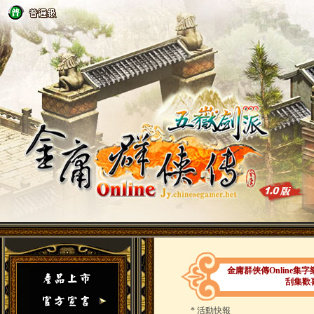
金庸群俠傳Online
刮集歡
*
活動快報