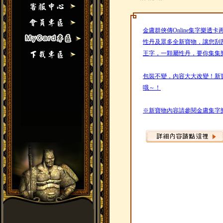
金庸群俠傳Online集字樂
性丹及眾多全新寶物，讓您刮
王字，一顆屬性丹，要你集集
包裝不變，內容大大改變！新
哦～！
※新寶物內容請參閱金庸集字