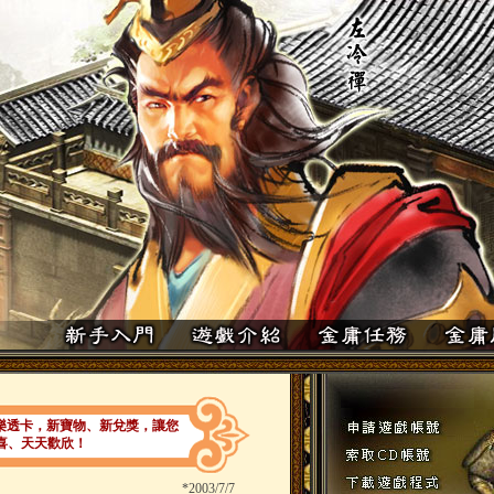
集字樂透卡，新寶物、新兌獎，讓您
喜、天天歡欣！
*
2003/7/7