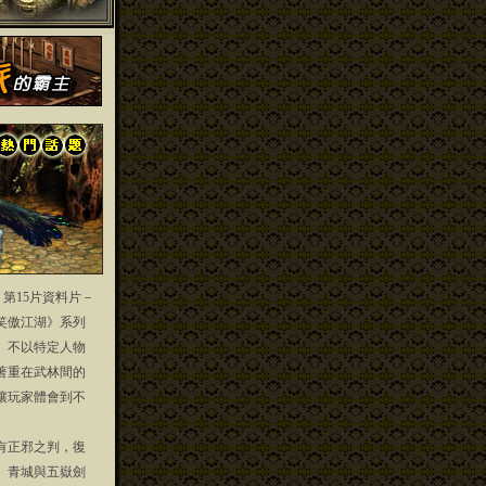
」第15片資料片－
笑傲江湖》系列
」不以特定人物
著重在武林間的
讓玩家體會到不
正邪之判，復
、青城與五嶽劍