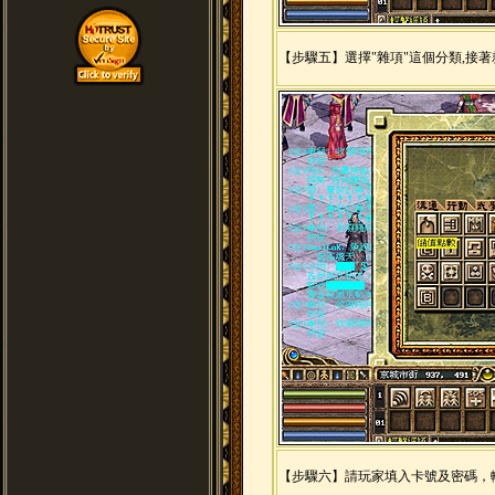
【步驟五】選擇"雜項"這個分類,接著
【步驟六】請玩家填入卡號及密碼，