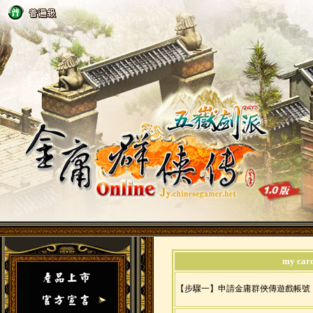
my c
【步驟一】申請金庸群俠傳遊戲帳號