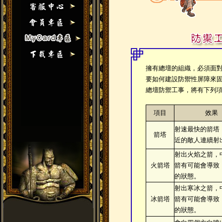
擁有總壇的組織，必須面
要如何建設防禦性屏障來
總壇防禦工事，將有下列
項目
效果
射速最快的箭塔
箭塔
近的敵人連續射
射出火焰之箭，
火箭塔
箭有可能會導致
的狀態。
射出寒冰之箭，
冰箭塔
箭有可能會導致
的狀態。