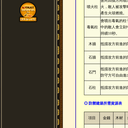
會向四個方向噴
噴火柱
火，敵人被攻擊
產生火燄燃燒。
會噴出毒氣的柱
毒氣柱
中的敵人會立刻
持續10秒。
木牆
抵擋攻方前進的
石牆
抵擋攻方前進的
抵擋攻方前進的
石門
防守方可自由進
石柱
抵擋攻方前進的
◎ 防禦建築所需資源表
項目
金錢
木材