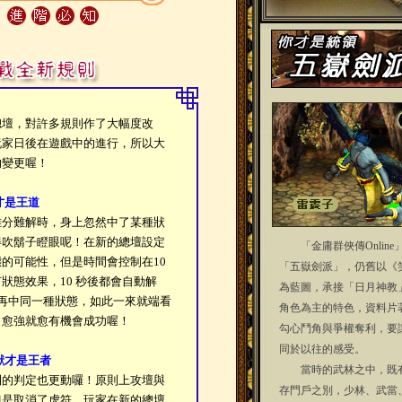
總壇，對許多規則作了大幅度改
玩家日後在遊戲中的進行，所以大
的變更喔！
才是王道
難分難解時，身上忽然中了某種狀
得吹鬍子瞪眼呢！在新的總壇設定
「金庸群俠傳Online
的可能性，但是時間會控制在10
「五嶽劍派」，仍舊以《
狀態效果，10 秒後都會自動解
為藍圖，承接「日月神教
再中同一種狀態，如此一來就端看
角色為主的特色，資料片
力愈強就愈有機會成功喔！
勾心鬥角與爭權奪利，要
同於以往的感受。
獸才是王者
當時的武林之中，既有
利的判定也更動囉！原則上攻壇與
存門戶之別，少林、武當
但是取消了虎符，玩家在新的總壇