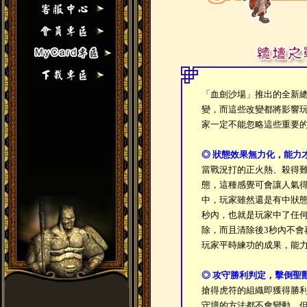
「血劍沙場」推出的全新
變，而這些改變都將影響
家一定不能忽略這些重要
◎ 狀態效果無力化，能力
當戰況打的正火熱、殺得
態，這種感覺可會讓人氣
中，玩家雖然還是有中狀態
秒內，也就是玩家中了任何
除，而且清除後3秒內不會
玩家平時練功的成果，能
◎ 攻守勝利判定，擊倒聖
搶得虎符的組織即獲得勝
守壇的方法都不會變動，