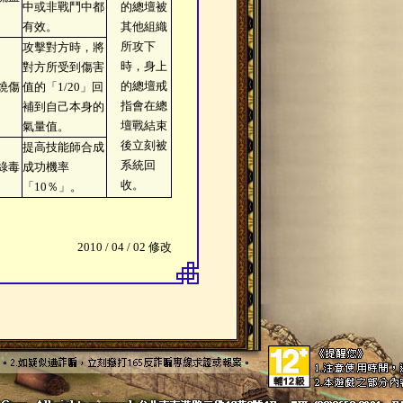
中或非戰鬥中都
的總壇被
有效。
其他組織
所攻下
攻擊對方時，將
時，身上
對方所受到傷害
的總壇戒
抗燒傷
值的「1/20」回
指會在總
補到自己本身的
壇戰結束
氣量值。
後立刻被
提高技能師合成
系統回
抗綠毒
成功機率
收。
「10％」。
2010 / 04 / 02 修改