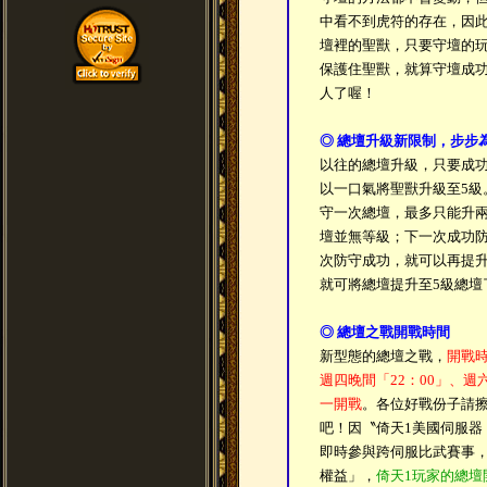
中看不到虎符的存在，因
壇裡的聖獸，只要守壇的玩
保護住聖獸，就算守壇成
人了喔！
◎ 總壇升級新限制，步步
以往的總壇升級，只要成
以一口氣將聖獸升級至5級
守一次總壇，最多只能升
壇並無等級；下一次成功防
次防守成功，就可以再提升
就可將總壇提升至5級總壇
◎ 總壇之戰開戰時間
新型態的總壇之戰，
開戰時
週四晚間「22：00」、週
一開戰
。各位好戰份子請
吧！因〝倚天1美國伺服器
即時參與跨伺服比武賽事，
權益」，
倚天1玩家的總壇