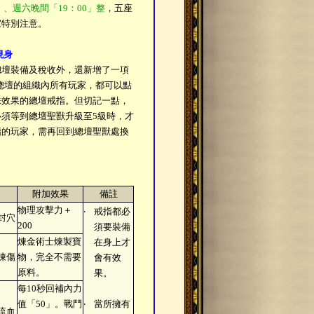
」、週六晚間「19：00」整
，五座
家特別注意。
現身
總壇裝備及稅收外，還新增了一項
總壇的組織內所有玩家，都可以點
殊效果的總壇戒指。但切記一點，
須等到總壇聖獸升級至5級時，才
指的玩家，需再回到總壇聖獸處換
附加效果
備註
物理攻擊力＋
‧
戒指都必
抗封穴
200
須要裝備
煉金術士煉製寶
在身上才
抗凍傷
物，完全不需要
會有效
原料。
果。
每10秒回補內力
值「50」。戰鬥
‧
當所擁有
抗流血