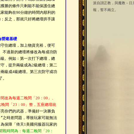
派自詡正教，與魔教－日
此獲勝的條件只剩能不能保護住總
報，誓不兩立。
家能夠在90分鐘的時間內順利的
功；反之，那就只好將總壇拱手讓
為營建基礎
功守住總壇，加上物資充裕，便可
。不過新的總壇將修改為每成功防
兩級。例如：第一次打下總壇，總
守，提升兩級成為2級總壇；第二
兩級成4級總壇。第三次防守成功
了。
間改為每週二晚間「20：00」、
六晚間「23：00」整，五座總壇統
擦亮你們的武器，準備好一決勝負
〞之時差問題，導致玩家可能無法
為保障「倚天1美國伺服器玩家的
開戰時間為：每週二晚間「20：