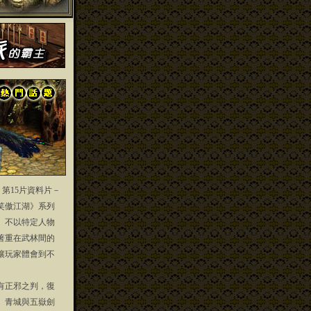
」第15片資料片－
笑傲江湖》系列
」不以特定人物
著重在武林間的
讓玩家體會到不
正邪之判，復
、青城與五嶽劍