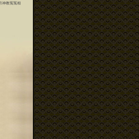
月神教冤冤相