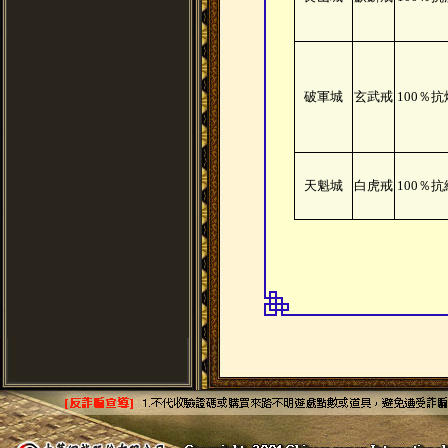
破軍城
玄武戒
100％
天魁城
白虎戒
100％