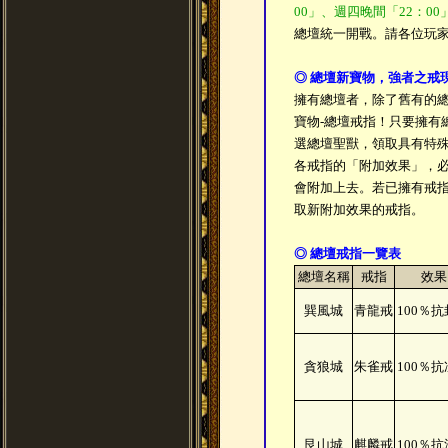
00」、週四晚間「22：00
總壇統一開戰。請各位玩
◎ 總壇新寶物，強者之戒
擁有總壇者，除了舊有的
寶物-總壇戒指！只要擁有
選總壇聖獸，領取具有特
各戒指的「附加效果」，必
會附加上去。若已擁有戒
取新附加效果的戒指。
◎ 總壇戒指一覽表
總壇名稱
戒指
效果
巽風城
青龍戒
100％
貪狼城
朱雀戒
100％
艮山城
麒麟戒
100％