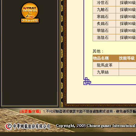
冷世石
採礦90級
九離石
採礦90級
寒鐵石
採礦90級
炙鐵石
採礦90級
華陽石
採礦90級
洛陰石
採礦90級
其他：
物品名稱
技能等級
龍馬皮革
九華絲