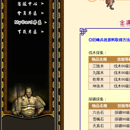
◎
巨峰兵岩原料取得方法
伐木採集：
物品名稱
技能等
三陰木
伐木90級
九陽木
伐木90級
乾華木
伐木90級
坤洛木
伐木90級
採礦採集：
物品名稱
技能等
六合石
採礦90級
雪楓石
採礦90級
天真石
採礦90級