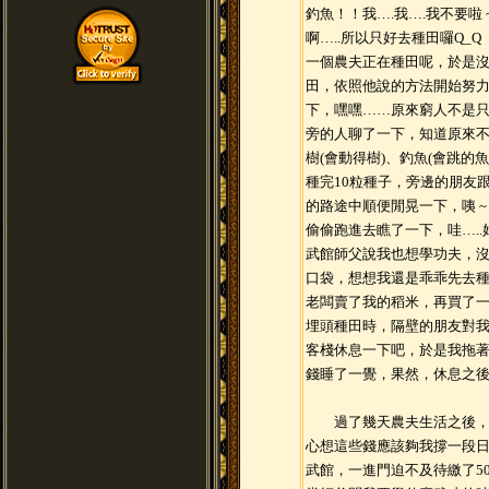
釣魚！！我….我….我不要啦
啊…..所以只好去種田囉Q_
一個農夫正在種田呢，於是
田，依照他說的方法開始努
下，嘿嘿……原來窮人不是
旁的人聊了一下，知道原來
樹(會動得樹)、釣魚(會跳的
種完10粒種子，旁邊的朋友
的路途中順便閒晃一下，咦 
偷偷跑進去瞧了一下，哇….
武館師父說我也想學功夫，沒
口袋，想想我還是乖乖先去
老闆賣了我的稻米，再買了
埋頭種田時，隔壁的朋友對
客棧休息一下吧，於是我拖
錢睡了一覺，果然，休息之
過了幾天農夫生活之後，掏
心想這些錢應該夠我撐一段
武館，一進門迫不及待繳了5