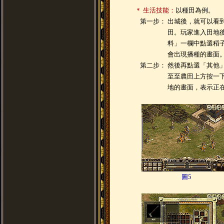
＊ 生活技能：
以種田為例。
第一步：
出城後，就可以看
田。玩家進入田地
料」一欄中點選稻
會出現播種的畫面
第二步：
然後再點選「其他
至至農田上方按一
地的畫面，表示正
圖5