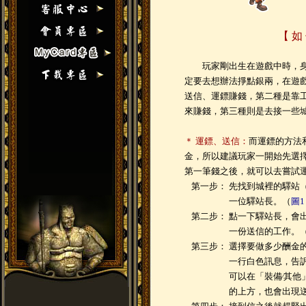
【 如
玩家剛出生在遊戲中時，身
定要去想辦法掙點銀兩，在遊
送信、運鏢賺錢，第二種是靠工
來賺錢，第三種則是去接一些城
＊ 運鏢、送信：
而運鏢的方法
金，所以建議玩家一開始先選
第一筆錢之後，就可以去嘗試
第一步：
先找到城裡的驛站
一位驛站長。（
圖1
第二步：
點一下驛站長，會
一份送信的工作。
第三步：
選擇要做多少酬金
一行白色訊息，告
可以在「裝備∕其
的上方，也會出現