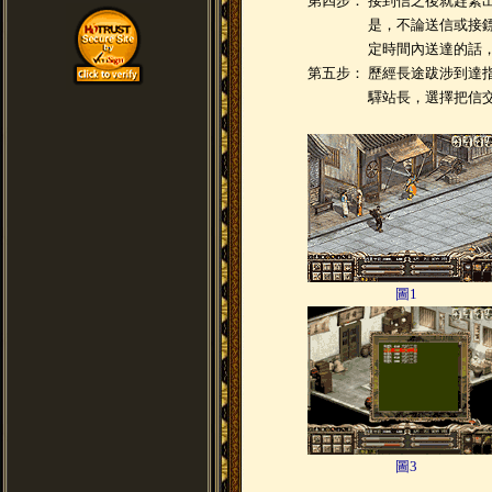
第四步：
接到信之後就趕緊
是，不論送信或接
定時間內送達的話
第五步：
歷經長途跋涉到達
驛站長，選擇把信
圖1
圖3