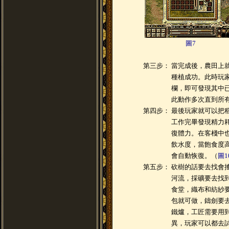
圖7
第三步：
當完成後，農田上
種植成功。此時玩
欄，即可發現其中
此動作多次直到所
第四步：
最後玩家就可以把
工作完畢發現精力
復體力。在客棧中
飲水度，當飽食度
會自動恢復。（
圖1
第五步：
砍樹的話要去找會
河流，採礦要去找
食堂，織布和紡紗
包就可做，鑄劍要
鐵爐，工匠需要用
異，玩家可以都去