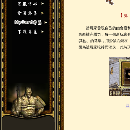
【 如
當玩家發現自己的飽食度和
東西補充體力，每一個新玩家
∕其他」的選單，用滑鼠右鍵在
因為被玩家吃掉而消失，此時
回