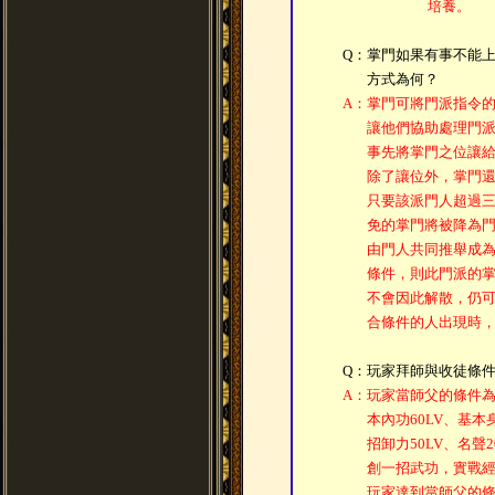
培養。
Q：
掌門如果有事不能
方式為何？
A：
掌門可將門派指令
讓他們協助處理門
事先將掌門之位讓
除了讓位外，掌門
只要該派門人超過
免的掌門將被降為
由門人共同推舉成
條件，則此門派的
不會因此解散，仍
合條件的人出現時
Q：
玩家拜師與收徒條
A：
玩家當師父的條件為
本內功60LV、基本
招卸力50LV、名聲2
創一招武功，實戰經
玩家達到當師父的