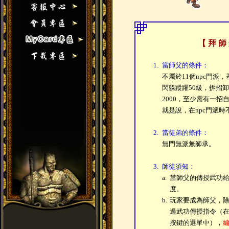
【
拜 師
1.
當師父的條件：
不屬於11個npc門派
閃躲蹤躍50級，拆招卸
2000，至少需有一招
就是說，在npc門派時
2.
當徒弟的條件：
無門無派無師承。
3.
師徒須知：
a.
當師父的傳授武功
度。
b.
玩家要成為師父，
過武功傳授指令（在
按鍵的選單中），