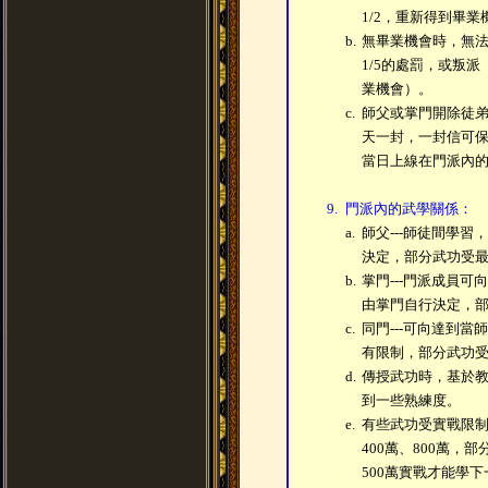
1/2，重新得到畢業
b.
無畢業機會時，無
1/5的處罰，或叛派
業機會）。
c.
師父或掌門開除徒
天一封，一封信可
當日上線在門派內
9.
門派內的武學關係：
a.
師父---師徒間學
決定，部分武功受
b.
掌門---門派成員
由掌門自行決定，
c.
同門---可向達到
有限制，部分武功
d.
傳授武功時，基於
到一些熟練度。
e.
有些武功受實戰限制
400萬、800萬，
500萬實戰才能學下