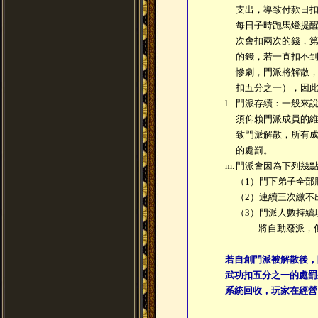
支出，導致付款日
每日子時跑馬燈提
次會扣兩次的錢，
的錢，若一直扣不
慘劇，門派將解散
扣五分之一），因
l.
門派存續：一般來
須仰賴門派成員的
致門派解散，所有
的處罰。
m.
門派會因為下列幾
（1）門下弟子全部
（2）連續三次繳不
（3）門派人數持續
將自動廢派，但
若自創門派被解散後，
武功扣五分之一的處罰
系統回收，玩家在經營