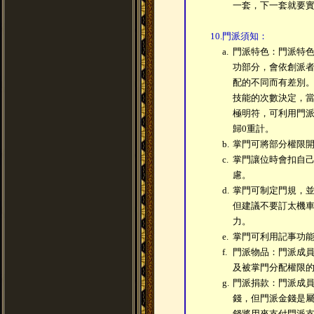
一套，下一套就要實
10.
門派須知：
a.
門派特色：門派特
功部分，會依創派
配的不同而有差別
技能的次數決定，當
極明符，可利用門
歸0重計。
b.
掌門可將部分權限
c.
掌門讓位時會扣自
慮。
d.
掌門可制定門規，
但建議不要訂太機
力。
e.
掌門可利用記事功
f.
門派物品：門派成
及被掌門分配權限
g.
門派捐款：門派成
錢，但門派金錢是
錢將用來支付門派