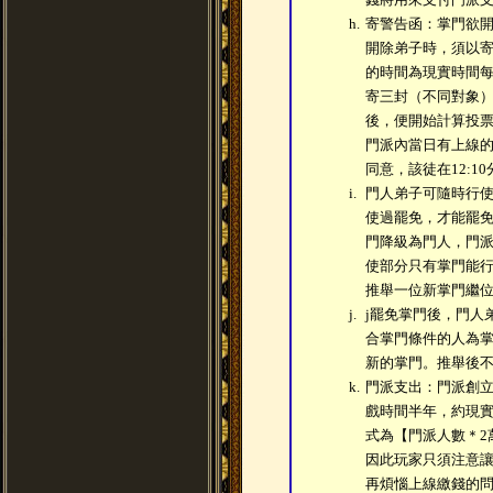
h.
寄警告函：掌門欲
開除弟子時，須以
的時間為現實時間每
寄三封（不同對象
後，便開始計算投票
門派內當日有上線
同意，該徒在12:1
i.
門人弟子可隨時行
使過罷免，才能罷
門降級為門人，門
使部分只有掌門能
推舉一位新掌門繼
j.
j罷免掌門後，門人
合掌門條件的人為掌
新的掌門。推舉後
k.
門派支出：門派創
戲時間半年，約現實
式為【門派人數＊2
因此玩家只須注意
再煩惱上線繳錢的