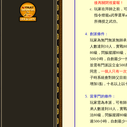
後再關閉視窗喔！
c.
玩家在拜師之前，可
指令燈籠a武學選單
所傳授之武功。
4.
創派條件：
玩家為無門無派無師承
人數達到10人，實戰8
80級，閃躲蹤躍80級
500小時，自創最少一
並需有門派設立金50
同意，
一個人只有一次
子時系統會對師父目前
增加1點，十名以上以
5.
當掌門的條件：
玩家需為本派，可有師
弟人數達到10人，實戰
法80級，閃躲蹤躍80
過500小時，自創最少