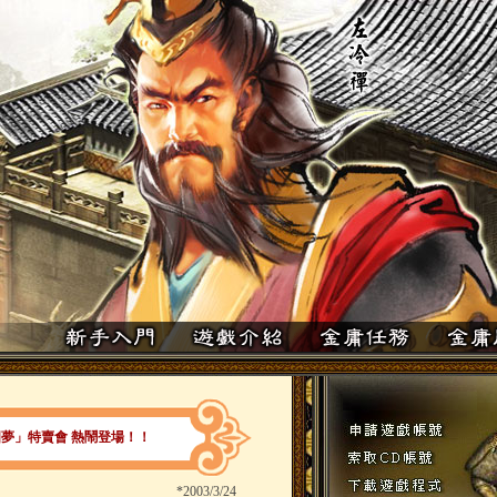
圓夢」特賣會 熱鬧登場！！
*
2003/3/24