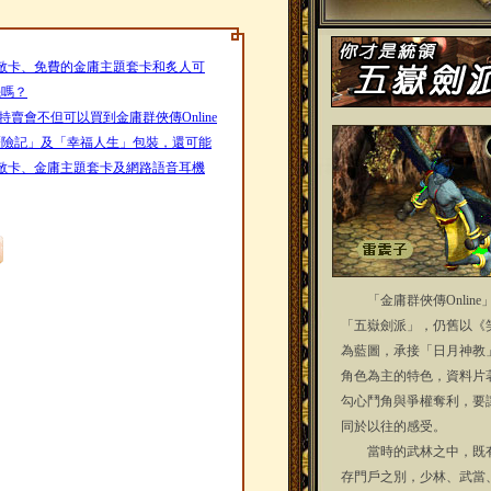
敵卡、免費的金庸主題套卡和炙人可
機嗎？
賣會不但可以買到金庸群俠傳Online
宮歷險記」及「幸福人生」包裝，還可能
敵卡、金庸主題套卡及網路語音耳機
「金庸群俠傳Online
「五嶽劍派」，仍舊以《
為藍圖，承接「日月神教
角色為主的特色，資料片
勾心鬥角與爭權奪利，要
同於以往的感受。
當時的武林之中，既有
存門戶之別，少林、武當