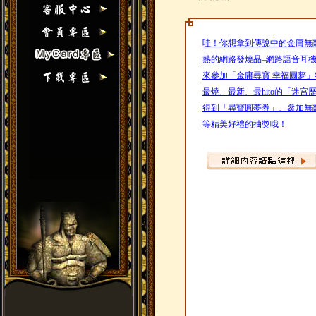
哇！你想拿到傳說中的金庸無
熱的網路發燒品–網路語音耳
來參加「金庸尋寶 幸福圓夢」特
最燒、最新、最hito的「迷
得到「尋寶圓夢券」、參加無
等精美好禮的抽獎哦！