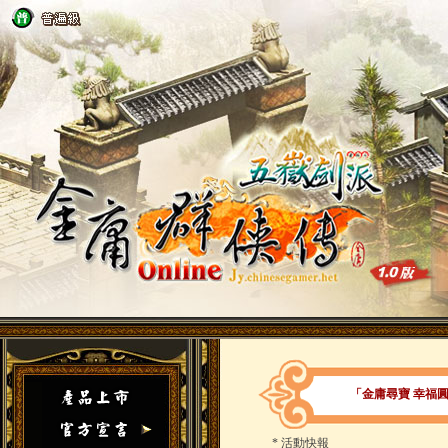
「金庸尋寶 幸福
*
活動快報