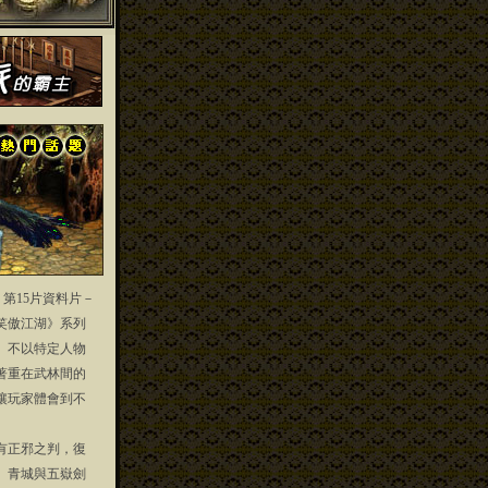
」第15片資料片－
笑傲江湖》系列
」不以特定人物
著重在武林間的
讓玩家體會到不
正邪之判，復
、青城與五嶽劍