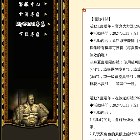
【活動相關】
活動1.慶端午～寶盒大方送(202405
◆活動時間：2024/05/31（五）
◆活動內容：原料系技能師（
採集時有機率可獲得【粽夏慶
無效的喔！
※粽夏慶端陽好禮：使用後可
(小)*1，或銀兩兌換卷*1，
(滿)*1，或一級霹靂真訣*1
桃花木炭*1……等其中一種。
活動2.慶端午～在線送好禮(202405
◆活動時間：2024/05/31（五）
◆活動內容：
1.活動時間到，會施放煙火「
家。
2.凡玩家角色的累積上線時間