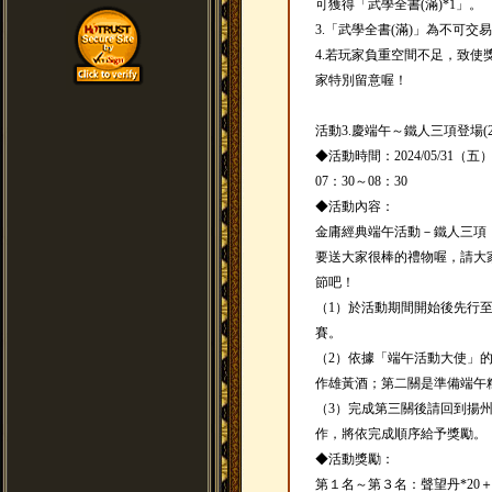
可獲得「武學全書(滿)*1」。
3.「武學全書(滿)」為不可交
4.若玩家負重空間不足，致
家特別留意喔！
活動3.慶端午～鐵人三項登場(20240
◆活動時間：2024/05/31（五
07：30～08：30
◆活動內容：
金庸經典端午活動－鐵人三項
要送大家很棒的禮物喔，請大
節吧！
（1）於活動期間開始後先行
賽。
（2）依據「端午活動大使」
作雄黃酒；第二關是準備端午
（3）完成第三關後請回到揚
作，將依完成順序給予獎勵。
◆活動獎勵：
第１名～第３名：聲望丹*20＋