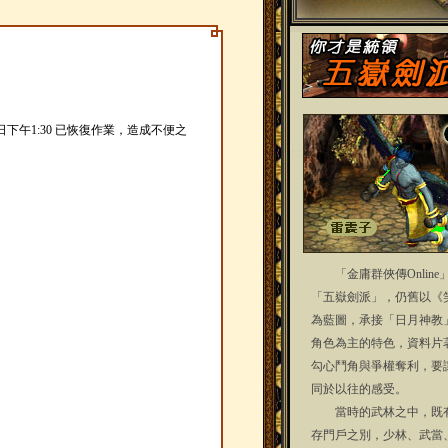
1日下午1:30 已恢復作業，造成不便之
「金庸群俠傳Online
「五嶽劍派」，仍舊以《
為藍圖，承接「日月神教
角色為主的特色，資料片
勾心鬥角與爭權奪利，要
同於以往的感受。
當時的武林之中，既有
存門戶之別，少林、武當