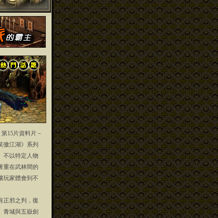
」第15片資料片－
笑傲江湖》系列
」不以特定人物
著重在武林間的
讓玩家體會到不
正邪之判，復
、青城與五嶽劍