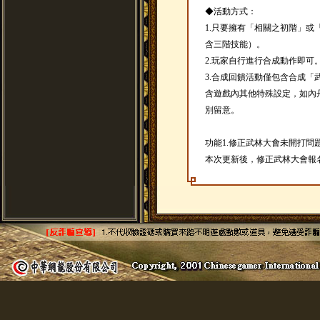
◆活動方式：
1.只要擁有「相關之初階」
含三階技能）。
2.玩家自行進行合成動作即可
3.合成回饋活動僅包含合成
含遊戲內其他特殊設定，如內
別留意。
功能1.修正武林大會未開打問
本次更新後，修正武林大會報