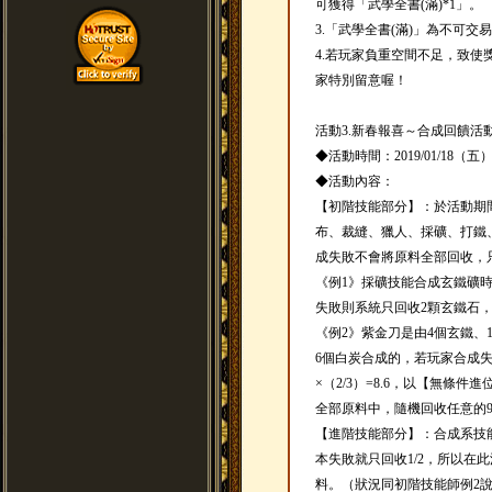
可獲得「武學全書(滿)*1」。
3.「武學全書(滿)」為不可交
4.若玩家負重空間不足，致
家特別留意喔！
活動3.新春報喜～合成回饋活動(2019
◆活動時間：2019/01/18（五
◆活動內容：
【初階技能部分】：於活動期
布、裁縫、獵人、採礦、打鐵
成失敗不會將原料全部回收，只
《例1》採礦技能合成玄鐵礦
失敗則系統只回收2顆玄鐵石
《例2》紫金刀是由4個玄鐵、
6個白炭合成的，若玩家合成失
×（2/3）=8.6，以【無條
全部原料中，隨機回收任意的
【進階技能部分】：合成系技
本失敗就只回收1/2，所以在此
料。（狀況同初階技能師例2