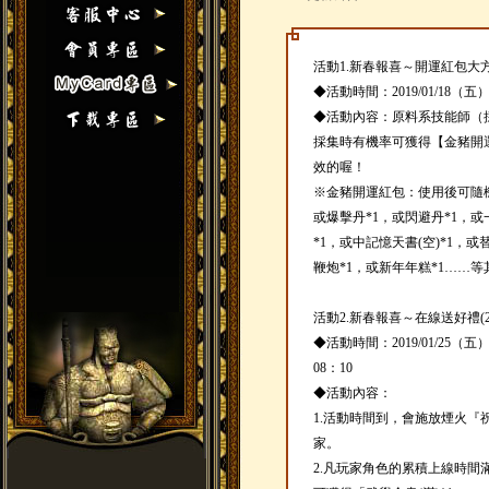
活動1.新春報喜～開運紅包大方送(20
◆活動時間：2019/01/18（五）
◆活動內容：原料系技能師（
採集時有機率可獲得【金豬開
效的喔！
※金豬開運紅包：使用後可隨機
或爆擊丹*1，或閃避丹*1，
*1，或中記憶天書(空)*1，或
鞭炮*1，或新年年糕*1……
活動2.新春報喜～在線送好禮(20190
◆活動時間：2019/01/25（五
08：10
◆活動內容：
1.活動時間到，會施放煙火『
家。
2.凡玩家角色的累積上線時間