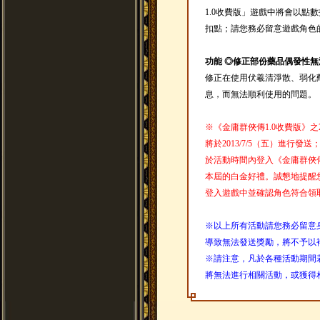
1.0收費版」遊戲中將會以點
扣點；請您務必留意遊戲角色
功能 ◎修正部份藥品偶發性
修正在使用伏羲清淨散、弱化
息，而無法順利使用的問題。
※《金庸群俠傳1.0收費版》之
將於2013/7/5（五）進行
於活動時間內登入《金庸群俠傳
本屆的白金好禮。誠懇地提醒您，
登入遊戲中並確認角色符合領
※以上所有活動請您務必留意
導致無法發送獎勵，將不予以
※請注意，凡於各種活動期間
將無法進行相關活動，或獲得