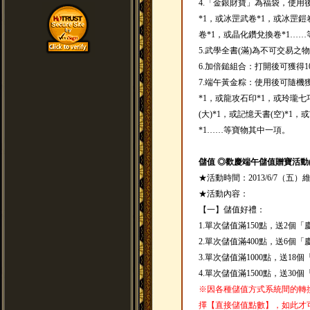
4.「金銀財寶」為福袋，使用
*1，或冰罡武卷*1，或冰罡鎧
卷*1，或晶化鑽兌換卷*1…
5.武學全書(滿)為不可交易
6.加倍鎚組合：打開後可獲得
7.端午黃金粽：使用後可隨機
*1，或龍攻石印*1，或玲瓏七
(大)*1，或記憶天書(空)*1
*1……等寶物其中一項。
儲值 ◎歡慶端午儲值贈寶活動(2013
★活動時間：2013/6/7（五）維護
★活動內容：
【一】儲值好禮：
1.單次儲值滿150點，送2個
2.單次儲值滿400點，送6個
3.單次儲值滿1000點，送1
4.單次儲值滿1500點，送3
※因各種儲值方式系統間的轉
擇【直接儲值點數】，如此才