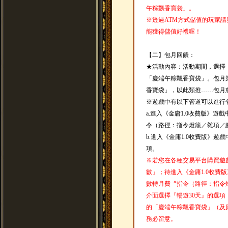
午粽飄香寶袋」。
※透過ATM方式儲值的玩家請務必
能獲得儲值好禮喔！
【二】包月回饋：
★活動內容：活動期間，選擇
「慶端午粽飄香寶袋」。包月第
香寶袋」，以此類推……包月
※遊戲中有以下管道可以進行
a.進入《金庸1.0收費版》
令（路徑：指令燈籠／雜項／
b.進入《金庸1.0收費版》遊
項。
※若您在各種交易平台購買遊
數」；待進入《金庸1.0收費
數轉月費〞指令（路徑：指令
介面選擇『暢遊30天』的選
的「慶端午粽飄香寶袋」（及
務必留意。