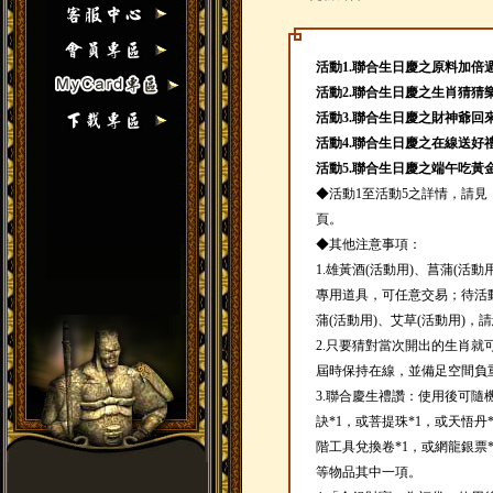
活動1.聯合生日慶之原料加倍週(2013
活動2.聯合生日慶之生肖猜猜樂(2013
活動3.聯合生日慶之財神爺回來了(20
活動4.聯合生日慶之在線送好禮(2013
活動5.聯合生日慶之端午吃黃金粽(20
◆活動1至活動5之詳情，請見
頁。
◆其他注意事項：
1.雄黃酒(活動用)、菖蒲(活
專用道具，可任意交易；待活動
蒲(活動用)、艾草(活動用)，
2.只要猜對當次開出的生肖就
屆時保持在線，並備足空間負
3.聯合慶生禮讚：使用後可隨
訣*1，或菩提珠*1，或天悟丹
階工具兌換卷*1，或網龍銀票*
等物品其中一項。