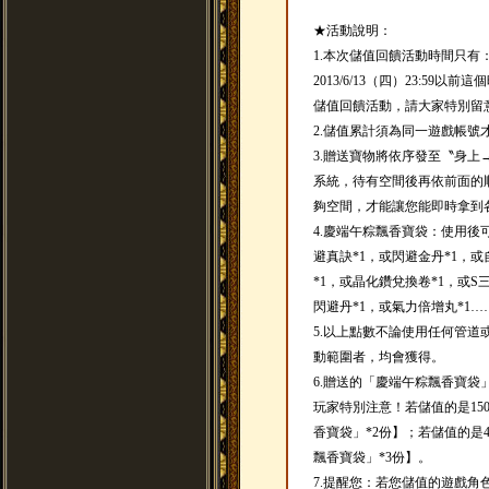
★活動說明：
1.本次儲值回饋活動時間只有：2
2013/6/13（四）23:5
儲值回饋活動，請大家特別留
2.儲值累計須為同一遊戲帳號
3.贈送寶物將依序發至〝身
系統，待有空間後再依前面的
夠空間，才能讓您能即時拿到
4.慶端午粽飄香寶袋：使用後
避真訣*1，或閃避金丹*1，或
*1，或晶化鑽兌換卷*1，或S
閃避丹*1，或氣力倍增丸*1
5.以上點數不論使用任何管
動範圍者，均會獲得。
6.贈送的「慶端午粽飄香寶
玩家特別注意！若儲值的是15
香寶袋」*2份】；若儲值的是4
飄香寶袋」*3份】。
7.提醒您：若您儲值的遊戲