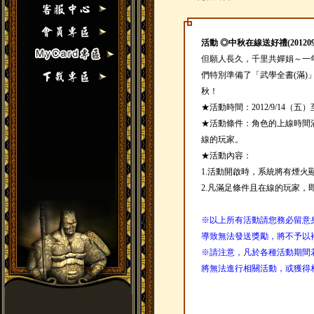
活動 ◎中秋在線送好禮(20120914
但願人長久，千里共嬋娟～一
們特別準備了「武學全書(滿)
秋！
★活動時間：2012/9/14（五）至
★活動條件：角色的上線時間滿
線的玩家。
★活動內容：
1.活動開啟時，系統將有煙火
2.凡滿足條件且在線的玩家，
※以上所有活動請您務必留意
導致無法發送獎勵，將不予以
※請注意，凡於各種活動期間
將無法進行相關活動，或獲得