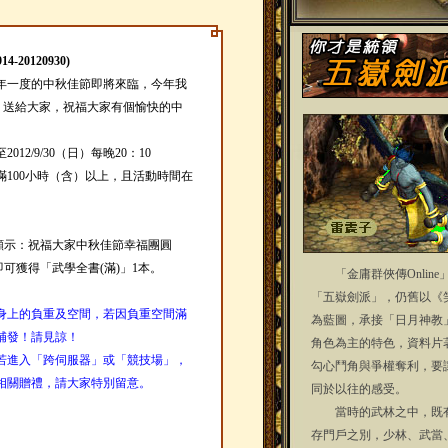
-20120930)
年一度的中秋佳節即將來臨，今年我
」送給大家，祝福大家有個愉快的中
2012/9/30（日）每晚20：10
100小時（含）以上，且活動時間在
顯示：祝福大家中秋佳節幸福團圓
即可獲得「武學全書(滿)」1本。
「金庸群俠傳Online
「五嶽劍派」，仍舊以《
身上的負重及空間，若因負重空間滿
為藍圖，承接「日月神教
補發！請見諒！
角色為主的特色，資料片
若進入「跨伺服器」或「競技場」，
勾心鬥角與爭權奪利，要
相關贈禮，請大家特別留意。
同於以往的感受。
當時的武林之中，既有
存門戶之別，少林、武當