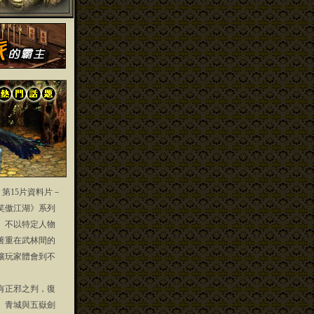
」第15片資料片－
笑傲江湖》系列
」不以特定人物
著重在武林間的
讓玩家體會到不
正邪之判，復
、青城與五嶽劍