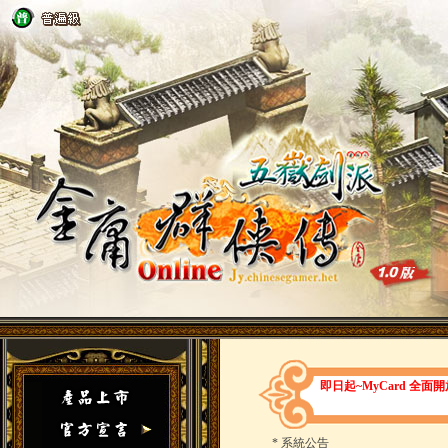
即日起~MyCard 全
*
系統公告