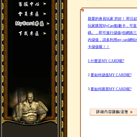
親愛的會員玩家 您好！ 即日起
玩家購買MyCard點數卡，可
碼」，即可進行儲值(但網路
內儲值，請多利用my card網
卡儲值喔！！
1.
什麼是MY CARD呢?
2.
要如何儲值MY CARD呢?
3.
要如何購買MY CARD呢?