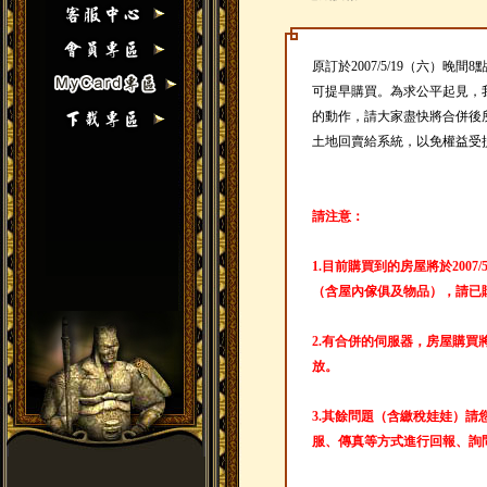
原訂於2007/5/19（六）
可提早購買。為求公平起見，
的動作，請大家盡快將合併後
土地回賣給系統，以免權益受
請注意：
1.目前購買到的房屋將於2007
（含屋內傢俱及物品），請已
2.有合併的伺服器，房屋購買將於
放。
3.其餘問題（含繳稅娃娃）請
服、傳真等方式進行回報、詢