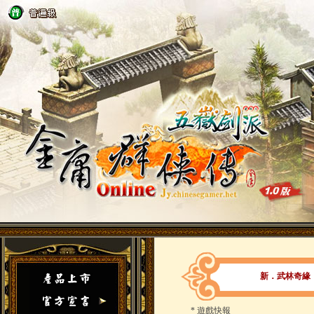
新．武林奇緣
*
遊戲快報