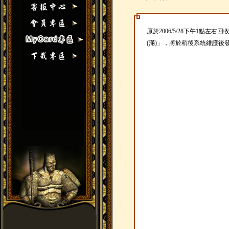
原於2006/5/28下午1點左
(滿)」，將於稍後系統維護後