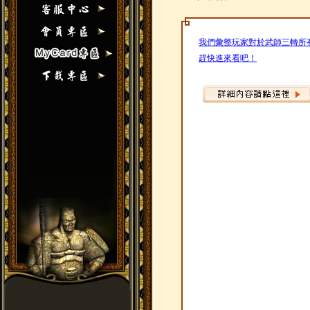
我們彙整玩家對於武師三轉所
趕快進來看吧！