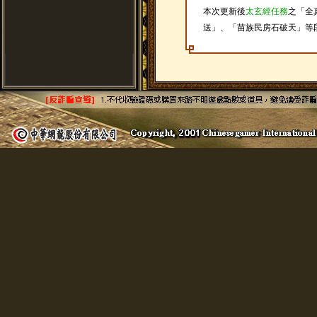
本次更新後
太玄經任務
之「全
送」、「苗族民房石破天」等