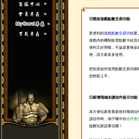
◎開放遊戲點數交易功能
更便利的
遊戲點數交易功能
要
遊戲內的機制販賣點數卡給其
便利又好用喔，不論是要換金
便，請大家多多使用。
想知道如何使用點數交易功能
您輕鬆上手。
◎新增飛鴿未讀信件提示功能
為方便玩家查看新收到飛鴿信
讀信件時，鴿子嘴中的
信件會
提醒玩家該看信囉！