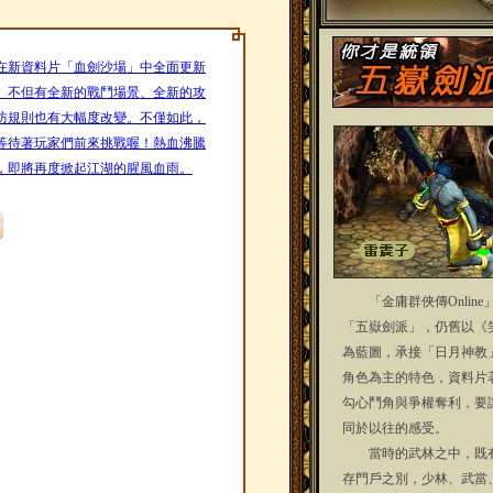
在新資料片「血劍沙場」中全面更新
」不但有全新的戰鬥場景、全新的攻
防規則也有大幅度改變。不僅如此，
等待著玩家們前來挑戰喔！熱血沸騰
，即將再度掀起江湖的腥風血雨。
「金庸群俠傳Online
「五嶽劍派」，仍舊以《
為藍圖，承接「日月神教
角色為主的特色，資料片
勾心鬥角與爭權奪利，要
同於以往的感受。
當時的武林之中，既有
存門戶之別，少林、武當