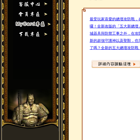
最受玩家喜愛的總壇攻防戰，
囉！全新改版的「五大新總壇
城器具與防禦工事之外，在攻
新的超強守護神以及聖獸，也
了嗎？全新的五大總壇攻防戰