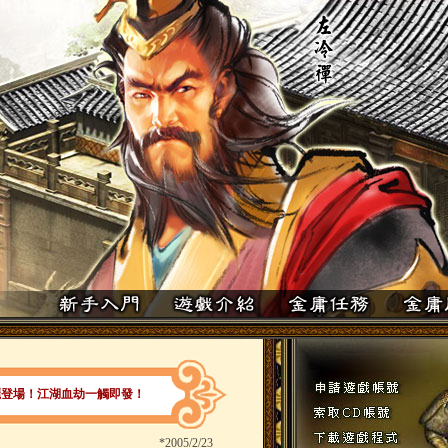
麗登場！江湖血劫一觸即發！
*
2005/2/23