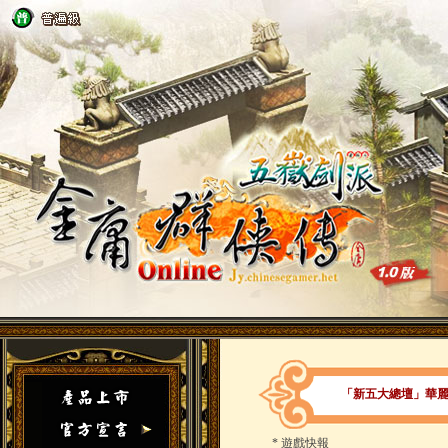
「新五大總壇」華
*
遊戲快報