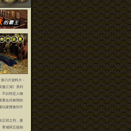
」第15片資料片－
笑傲江湖》系列
」不以特定人物
著重在武林間的
讓玩家體會到不
正邪之判，復
、青城與五嶽劍