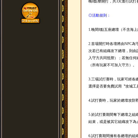
晚8點整開打，共3天進行試打
◎活動規則：
1.晚間8點五座總壇（不含海
2.首場開打時各壇將由NPC
次若已有組織攻下總壇，則由
入守方共同抵禦）；若無任何
（所有玩家不可加入守方）。
3.三場試打賽時，玩家可經
選擇是否要免費試用〝攻城工
4.試打賽時，玩家於總壇攻防
5.於試打賽期間奪下總壇之
結束，或是被其它組織攻下為
6.試打賽期間擁有各總壇的組