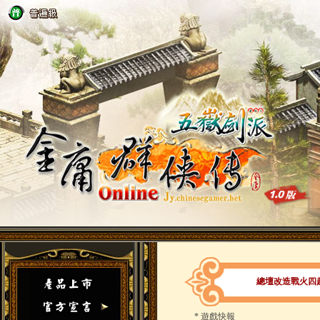
總壇改造戰火四
*
遊戲快報