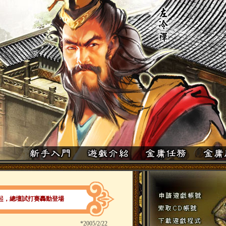
起，總壇試打賽轟動登場
*
2005/2/22