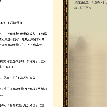
賽。
派自詡正教，與魔教－日
報，誓不兩立。
上總壇）將同時開打。
為守方，所有玩家組織均為攻方。下個場
該組織進行防守（此時組織盟軍可加
組織擁有該總壇，仍由NPC做為守方
各總壇看守員選擇參加「攻守方」，並可
具〞（註1）。
戰之戰事中死亡將無死亡處分。
組織，將可擁有該總壇的所有權直到活動
止。
織將可「免費佈置及建設總壇」（註