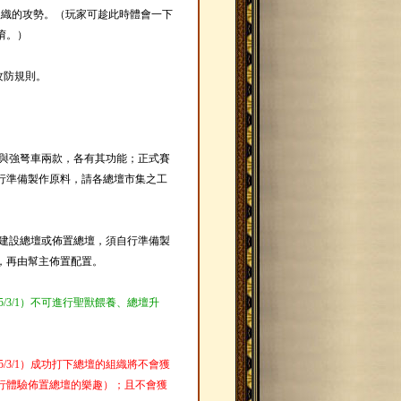
組織的攻勢。（玩家可趁此時體會一下
唷。）
攻防規則。
車與強弩車兩款，各有其功能；正式賽
行準備製作原料，請各總壇市集之工
需建設總壇或佈置總壇，須自行準備製
，再由幫主佈置配置。
2005/3/1）不可進行聖獸餵養、總壇升
2005/3/1）成功打下總壇的組織將不會獲
行體驗佈置總壇的樂趣）；且不會獲