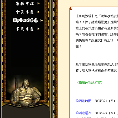
【血劍沙場】之「總壇改造試打賽
場了！除了總壇場景更加遼闊
壇上的各式建築物都有全新的
嗎？想看看雄偉的總壇守護神
的快感嗎？想在試打賽上場一
喔！
為了讓玩家能徹底掌握新總壇
賽，請大家把握機會多多嘗試
《總壇改造試打賽》
◎活動時間：
2005/2/24（四
◎活動場次：
2005/2/24（四