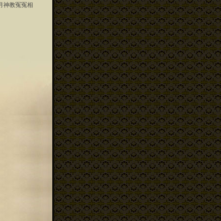
月神教冤冤相