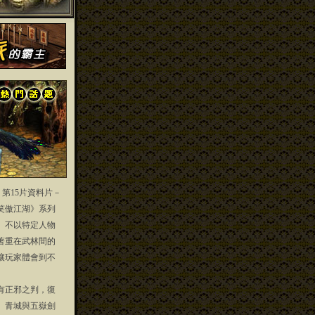
」第15片資料片－
笑傲江湖》系列
」不以特定人物
著重在武林間的
讓玩家體會到不
正邪之判，復
、青城與五嶽劍