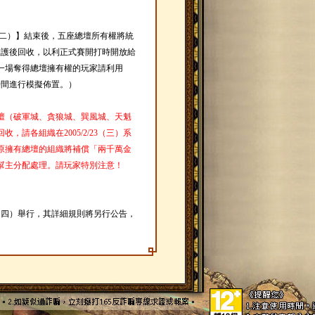
/1（二）】結束後，五座總壇所有權將統
系統維護後回收，以利正式賽開打時開放給
一場奪得總壇擁有權的玩家請利用
的時間進行模擬佈置。）
壇（破軍城、貪狼城、巽風城、天魁
，請各組織在2005/2/23（三）系
原擁有總壇的組織將補償「兩千萬金
幫主分配處理。請玩家特別注意！
/3（四）舉行，其詳細規則將另行公告，