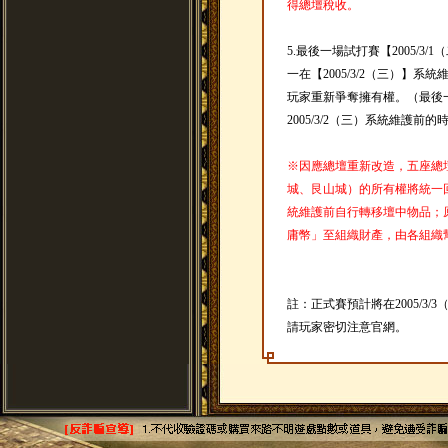
得總壇稅收。
5.最後一場試打賽【2005/3
一在【2005/3/2（三）】
玩家重新爭奪擁有權。（最後
2005/3/2（三）系統維護前
※因應總壇重新改造，五座總
城、艮山城）的所有權將統一回收
統維護前自行轉移壇中物品；
庸幣」至組織財產，由各組織
註：正式賽預計將在2005/3
請玩家密切注意官網。