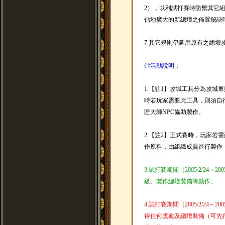
2），以利試打賽時防禦其它
佔地廣大的新總壇之佈置秘訣
7.其它規則仍延用原有之總壇
◎活動說明：
1.【註1】攻城工具分為攻城
時若玩家需要此工具，則須自
匠大師NPC協助製作。
2.【註2】正式賽時，玩家若
作原料，由組織成員進行製作
3.試打賽期間（2005/2/24～
級、製作總壇裝備等動作。
4.試打賽期間（2005/2/24～
得任何獎勵及總壇裝備（可先