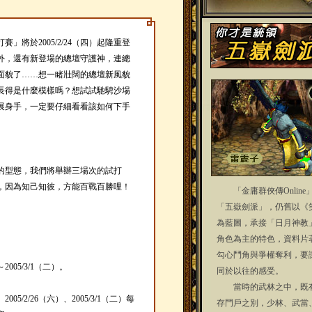
」將於2005/2/24（四）起隆重登
外，還有新登場的總壇守護神，連總
面貌了……想一睹壯闊的總壇新風貌
長得是什麼模樣嗎？想試試馳騁沙場
展身手，一定要仔細看看該如何下手
的型態，我們將舉辦三場次的試打
，因為知己知彼，方能百戰百勝哩！
「金庸群俠傳Online
「五嶽劍派」，仍舊以《
為藍圖，承接「日月神教
角色為主的特色，資料片
勾心鬥角與爭權奪利，要
）～2005/3/1（二）。
同於以往的感受。
當時的武林之中，既有
）、2005/2/26（六）、2005/3/1（二）每
存門戶之別，少林、武當