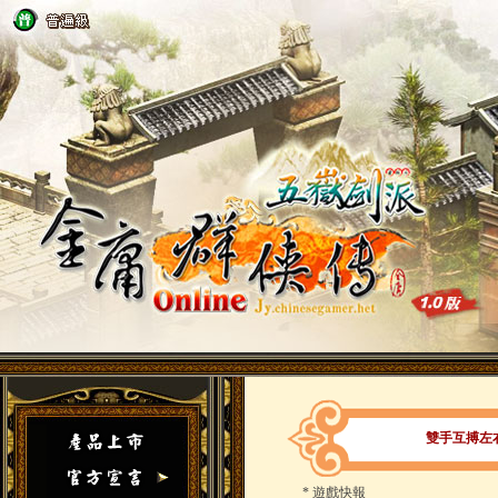
雙手互搏左
*
遊戲快報