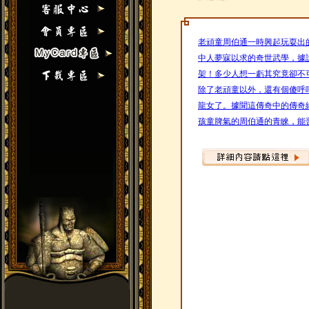
老頑童周伯通一時興起玩耍出
中人夢寐以求的奇世武學，據
架！多少人想一虧其究竟卻不
除了老頑童以外，還有個傻呼
龍女了。據聞這傳奇中的傳奇
孩童脾氣的周伯通的青睞，能