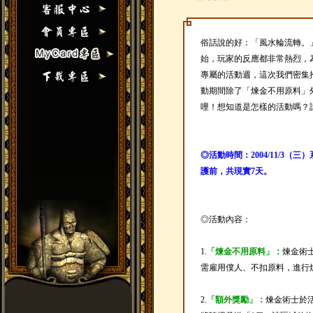
俗話說的好：「風水輪流轉。
始，玩家的反應都非常熱烈，
專屬的活動週，這次我們密集
動期間除了「煉金不用原料」
哩！想知道是怎樣的活動嗎？
◎活動時間：2004/11/3（三）
護前，共現實7天。
◎活動內容：
1.
「煉金不用原料」：
煉金術
需雇用僕人、不扣原料，進行
2.
「額外獎勵」：
煉金術士於