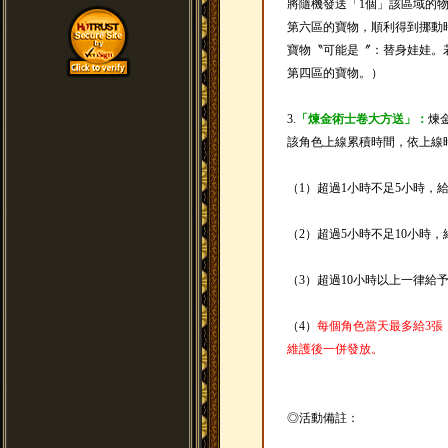
將隨機發送「1個」該區域的
第六區的寶物，順利得到挪動
寶物〝可能是〞：替身娃娃。
第四區的寶物。）
3.
「煉金術士卷大方送」：
煉
該角色上線累積時間，依上線
（1）超過1小時不足5小時，
（2）超過5小時不足10小時
（3）超過10小時以上一律給
（4）
每個角色當天最多給3張
維護後一併發放。
◎活動備註：