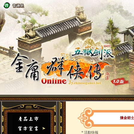
煉金術
*
活動快報