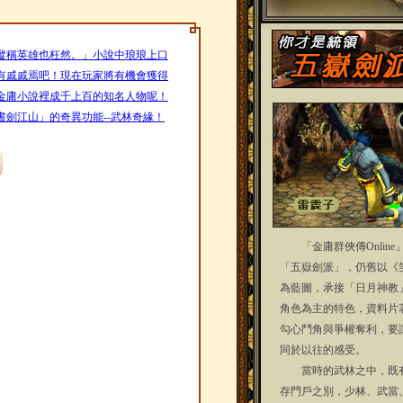
縱稱英雄也枉然。」小說中琅琅上口
有戚戚焉吧！現在玩家將有機會獲得
金庸小說裡成千上百的知名人物呢！
劍江山」的奇異功能--武林奇緣！
「金庸群俠傳Online
「五嶽劍派」，仍舊以《
為藍圖，承接「日月神教
角色為主的特色，資料片
勾心鬥角與爭權奪利，要
同於以往的感受。
當時的武林之中，既有
存門戶之別，少林、武當