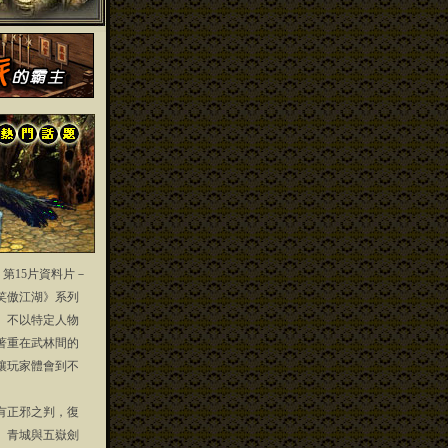
」第15片資料片－
笑傲江湖》系列
」不以特定人物
著重在武林間的
讓玩家體會到不
正邪之判，復
、青城與五嶽劍