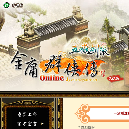
一次看透
*
遊戲快報