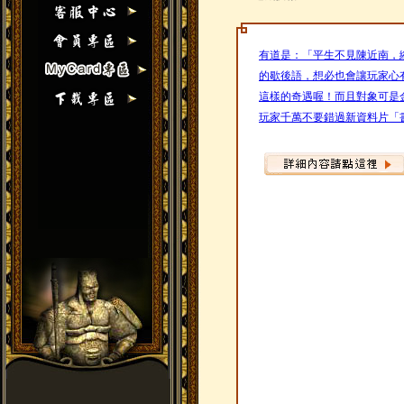
有道是：「平生不見陳近南，
的歇後語，想必也會讓玩家心
這樣的奇遇喔！而且對象可是
玩家千萬不要錯過新資料片「書