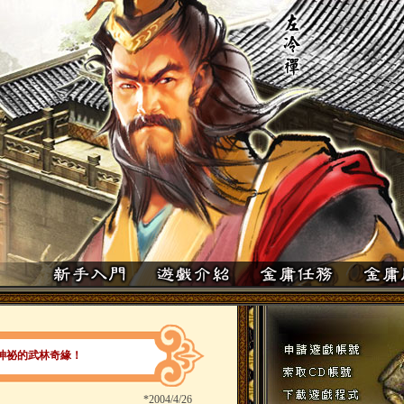
神祕的武林奇緣！
*
2004/4/26