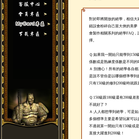
對於即將開放的絕學，相信大
錯誤會粉碎自己當大俠的美夢
會製作相關系列的絕學FAQ
擇。
Ｑ:如果我一開始只能學到150
係數或是熟練度係數是不同的
Ａ:別擔心！所有的絕學各自
是說不管你是以哪個標準學到
只有150級的修到200級時就
Ｑ:150級跟180級還有20
不就好了？
Ａ:人人都想學到絕學，可是
多個標準主要是希望玩家可以
不過就算一開始只有150級或
直接大躍進到200級！