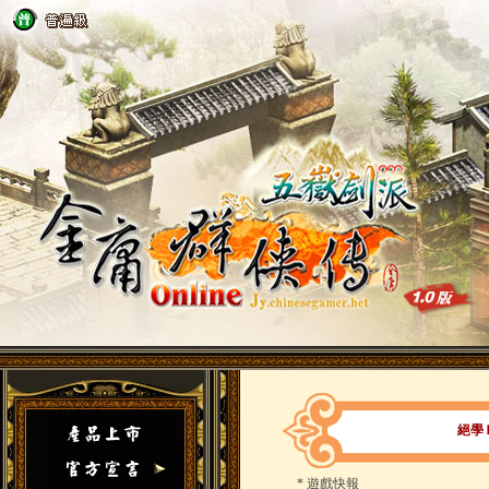
絕學
*
遊戲快報