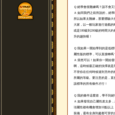
Ｑ:絕學會很難練嗎？該不會
Ａ:如同我們之前所說的，絕
所以如果太難練，那要體驗大
大家，以一般玩家進行遊戲的時
或是180級到200級的時間大
升的越快喔！
Ｑ:我如果一開始學到的是低
屬性版的標準，可以直接轉嗎
Ａ:當然可以！如果你一開始
啊，這時候最正確的抉擇就是
不管你在任何時候達到另外的
所屬的等級。要注意的是，直
該標準的所有條件才行！
Ｑ:我的條件這麼差，學不到絕
Ａ:如果發現自己屬性差太多
項屬性都有機會增加10點以上
裝備，還有全身到處都可穿的